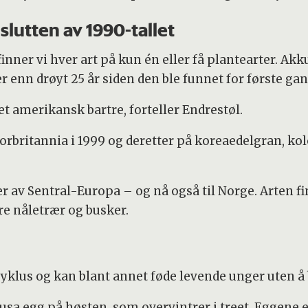
slutten av 1990-tallet
 finner vi hver art på kun én eller få plantearter. Ak
r enn drøyt 25 år siden den ble funnet for første ga
et amerikansk bartre, forteller Endrestøl.
Storbritannia i 1999 og deretter på koreaedelgran, 
er av Sentral-Europa – og nå også til Norge. Arten fi
re nåletrær og busker.
syklus og kan blant annet føde levende unger uten å 
usa egg på høsten, som overvintrer i treet. Eggene 