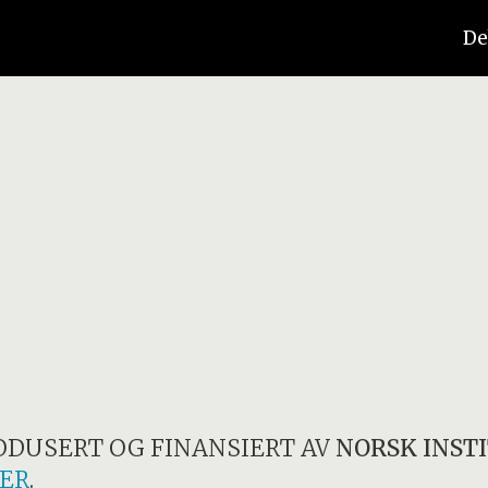
De
ODUSERT OG FINANSIERT AV
NORSK INST
ER
.