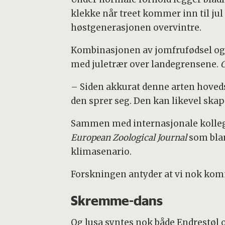
klekke når treet kommer inn til jul 
høstgenerasjonen overvintre.
Kombinasjonen av jomfrufødsel og e
med juletrær over landegrensene.
C
– Siden akkurat denne arten hovedsa
den sprer seg. Den kan likevel skap
Sammen med internasjonale kolleger 
European Zoological Journal
som blan
klimasenario.
Forskningen antyder at vi nok komme
Skremme-dans
Og lusa syntes nok både Endrestøl