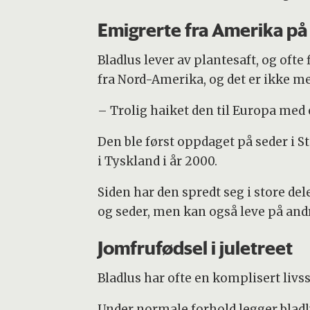
Emigrerte fra Amerika på 
Bladlus lever av plantesaft, og ofte
fra Nord-Amerika, og det er ikke me
– Trolig haiket den til Europa med 
Den ble først oppdaget på seder i 
i Tyskland i år 2000.
Siden har den spredt seg i store del
og seder, men kan også leve på and
Jomfrufødsel i juletreet
Bladlus har ofte en komplisert livs
Under normale forhold legger bladl