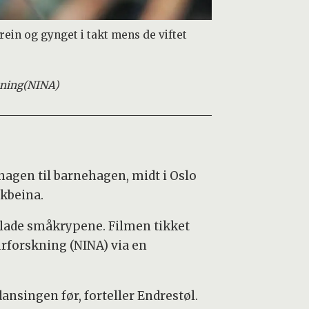
rein og gynget i takt mens de viftet
kning
(NINA)
hagen til barnehagen, midt i Oslo
akbeina.
glade småkrypene. Filmen tikket
turforskning (NINA) via en
ansingen før, forteller Endrestøl.