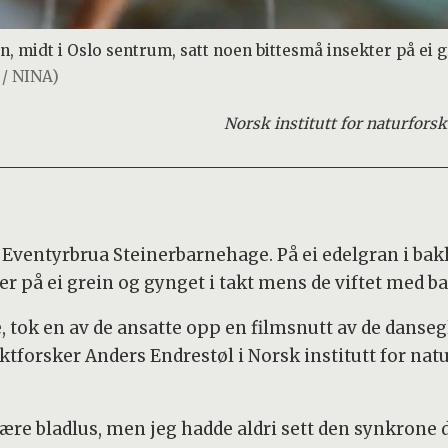
, midt i Oslo sentrum, satt noen bittesmå insekter på ei g
 / NINA)
Norsk institutt for naturfors
 Eventyrbrua Steinerbarnehage. På ei edelgran i bak
r på ei grein og gynget i takt mens de viftet med b
, tok en av de ansatte opp en filmsnutt av de danse
ektforsker Anders Endrestøl i Norsk institutt for na
ære bladlus, men jeg hadde aldri sett den synkrone d