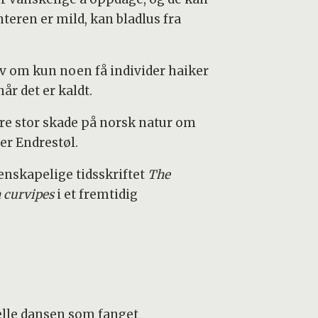
nteren er mild, kan bladlus fra
v om kun noen få individer haiker
år det er kaldt.
jøre stor skade på norsk natur om
er Endrestøl.
enskapelige tidsskriftet
The
 curvipes
i et fremtidig
elle dansen som fanget