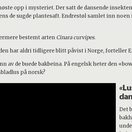
 nøste opp i mysteriet. Der satt de dansende insekt
ens de sugde plantesaft. Endrestøl samlet inn noen
 Nærmere bestemt arten
Cinara curvipes
.
n har aldri tidligere blitt påvist i Norge, forteller 
nn av de buede bakbeina. På engelsk heter den «bow-
nbladlus på norsk?
«Lu
dan
Det 
bakh
unde