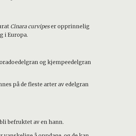
kurat
Cinara curvipes
er opprinnelig
ng i Europa.
koloradoedelgran og kjempeedelgran
nnes på de fleste arter av edelgran
bli befruktet av en hann.
er vanskelige å oppdage, og de kan