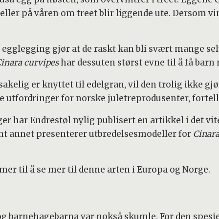
eller på våren om treet blir liggende ute. Dersom vi
gglegging gjør at de raskt kan bli svært mange sel
inara curvipes
har dessuten størst evne til å få barn n
kelig er knyttet til edelgran, vil den trolig ikke g
e utfordringer for norske juletreprodusenter, fortell
har Endrestøl nylig publisert en artikkel i det vit
t annet presenterer utbredelsesmodeller for
Cinara
r til å se mer til denne arten i Europa og Norge.
 og barnehagebarna var nokså skumle. For den spesi