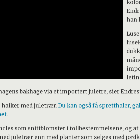
kolo
Endre
han 
Luse
luse
dukk
måne
impo
leti
agens bakhage via et importert juletre, sier Endrest
 haiker med juletrær.
Du kan også få spretthaler, ga
pet
.
andles som snittblomster i tollbestemmelsene, og at
med juletrær enn med planter som selges med jord