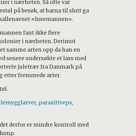
nier i nærheten. Så ofte var
støl på besøk, at barna til slutt ga
kallenavnet «lusemannen».
mannen fant ikke flere
kolonier i nærheten. Derimot
et samme arten opp da han en
d senere undersøkte et lass med
rterte juletrær fra Danmark på
ng etter fremmede arter.
øl.
llemygglarver, parasittveps,
 det derfor er mindre kontroll med
klump.