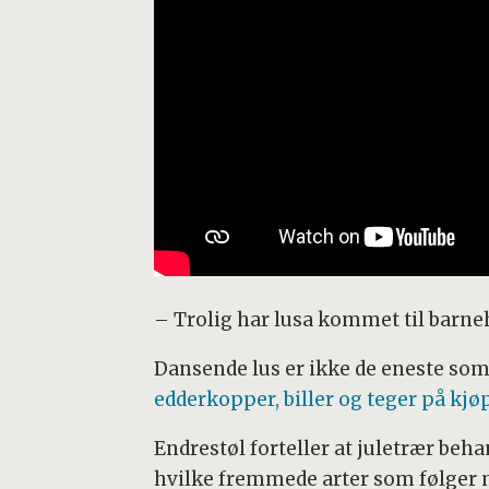
– Trolig har lusa kommet til barneh
Dansende lus er ikke de eneste som
edderkopper, biller og teger på kjø
Endrestøl forteller at juletrær beh
hvilke fremmede arter som følger 