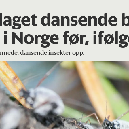
aget dansende b
 i Norge før, iføl
mmede, dansende insekter opp.