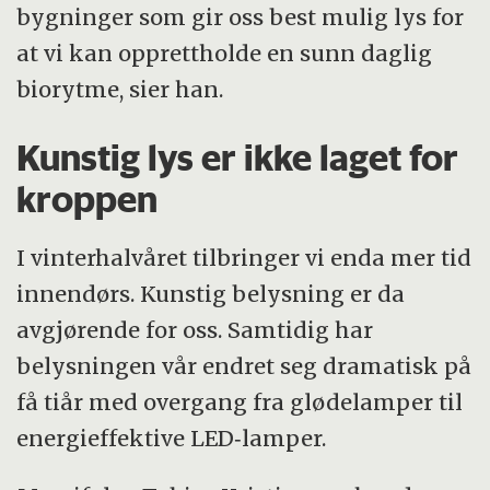
bygninger som gir oss best mulig lys for
På morgenen og formiddagen trenger vi
at vi kan opprettholde en sunn daglig
mye blått lys for å våkne og bli mentalt
biorytme, sier han.
skjerpet. Utover kvelden trenger kroppen
derimot et varmere, rødere lys for å
Kunstig lys er ikke laget for
produsere søvnhormonet melatonin og bli
kroppen
søvnig.
I vinterhalvåret tilbringer vi enda mer tid
Moderne LED-belysning består ofte av et
innendørs. Kunstig belysning er da
smalt, statisk og blådominert spekter. Det
avgjørende for oss. Samtidig har
er energieffektivt og gir godt arbeidslys,
belysningen vår endret seg dramatisk på
men gir ikke den naturlige variasjonen
få tiår med overgang fra glødelamper til
kroppen er tilpasset. Moderne vindusglass
energieffektive LED‑lamper.
filtrerer også bort deler av dagslysets