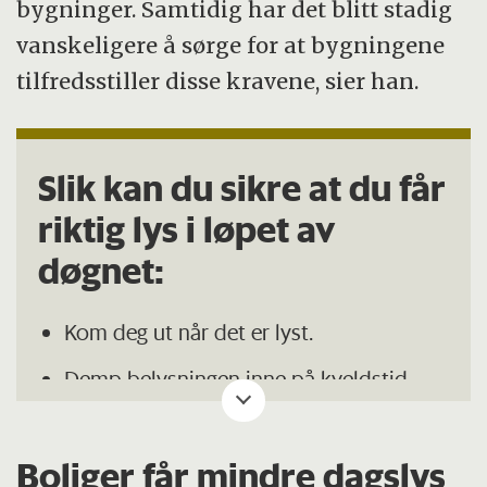
bygninger. Samtidig har det blitt stadig
vanskeligere å sørge for at bygningene
tilfredsstiller disse kravene, sier han.
Slik kan du sikre at du får
riktig lys i løpet av
døgnet:
Kom deg ut når det er lyst.
Demp belysningen inne på kveldstid,
gjerne flere timer før du skal sove.
Unngå skjerm før leggetid, eller legg inn
Boliger får mindre dagslys