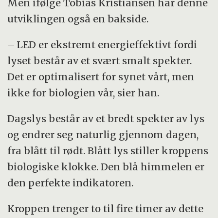
spekter.
Men ifølge Tobias Kristiansen har denne
utviklingen også en bakside.
Tidspunktet lyset treffer oss, og hvordan
det varierer gjennom døgnet, er derfor like
– LED er ekstremt energieffektivt fordi
viktig som hvor mye lys vi får.
lyset består av et svært smalt spekter.
Det er optimalisert for synet vårt, men
Kilde: Store norske leksikon og Store
ikke for biologien vår, sier han.
medisinske leksikon
Dagslys består av et bredt spekter av lys
og endrer seg naturlig gjennom dagen,
fra blått til rødt. Blått lys stiller kroppens
biologiske klokke. Den blå himmelen er
den perfekte indikatoren.
Kroppen trenger to til fire timer av dette