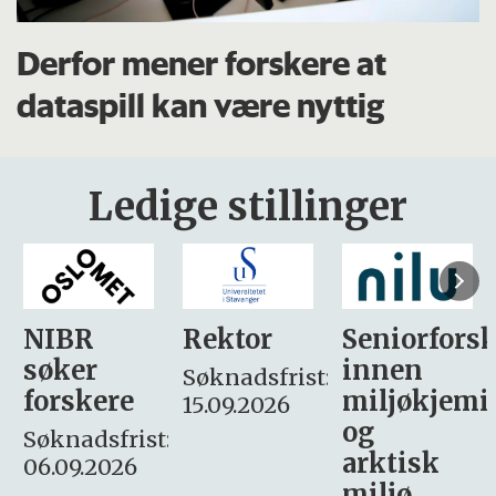
Derfor mener forskere at
dataspill kan være nyttig
Ledige stillinger
Rektor
Seniorforsker
Forskning.
innen
søker
Søknadsfrist:
miljøkjemi
nyhetsjour
15.09.2026
og
– fast
:
arktisk
Søknadsfrist:
miljø