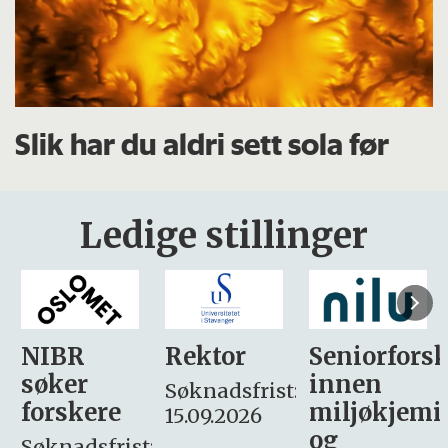
Slik har du aldri sett sola før
Ledige stillinger
Rektor
Seniorforsker
Forskning.
innen
søker
Søknadsfrist:
miljøkjemi
nyhetsjour
15.09.2026
og
– fast
: