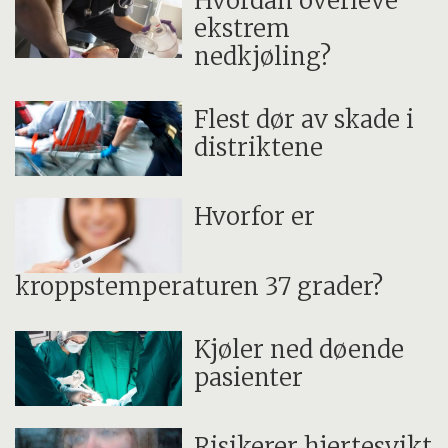
Hvordan overleve
ekstrem
nedkjøling?
Flest dør av skade i
distriktene
Hvorfor er
kroppstemperaturen 37 grader?
Kjøler ned døende
pasienter
Risikerer hjertesvikt