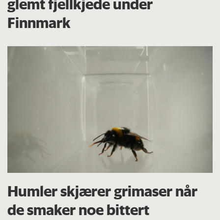
glemt fjellkjede under
Finnmark
Humler skjærer grimaser når
de smaker noe bittert