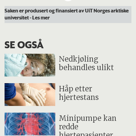
Likegyldig
Saken er produsert og finansiert av UiT Norges arktiske
universitet
- Les mer
Økt pustefrekvens
Økt pulsfrekvens
Fremtredende skjelving
SE OGSÅ
Moderat hypotermi (33-30°C)
Nedkjøling
Skjelving opphører
behandles ulikt
Stivere muskler
Langsommere pustefrekvens
Håp etter
Redusert bevissthet
hjertestans
Bevisstløshet
Langsommere pulsfrekvens
Minipumpe kan
redde
Dyp hypotermi (30-18°C)
hjertepasienter