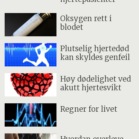
Store pupiller, ingen reaksjon på lys
Koma, tilsynelatende død
Oksygen rett i
Puster to ganger i minuttet
blodet
Hjertet slår kanskje 10 ganger i minuttet
Plutselig hjertedød
(Kilde: Røde Kors)
kan skyldes genfeil
Høy dødelighet ved
akutt hjertesvikt
Regner for livet