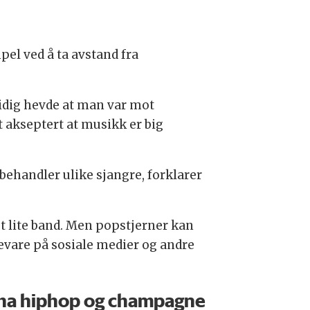
el ved å ta avstand fra
tidig hevde at man var mot
t akseptert at musikk er big
ehandler ulike sjangre, forklarer
et lite band. Men popstjerner kan
kevare på sosiale medier og andre
 ha hiphop og champagne