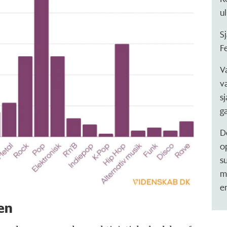
ul
S
F
V
v
s
ga
D
o
s
m
e
en