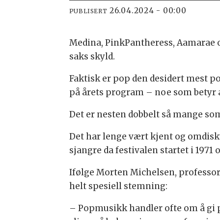
26.04.2024 - 00:00
PUBLISERT
Medina, PinkPantheress, Aamarae og
saks skyld.
Faktisk er pop den desidert mest po
på årets program – noe som betyr a
Det er nesten dobbelt så mange so
Det har lenge vært kjent og omdisku
sjangre da festivalen startet i 1971
Ifølge Morten Michelsen, professor 
helt spesiell stemning:
– Popmusikk handler ofte om å gi p