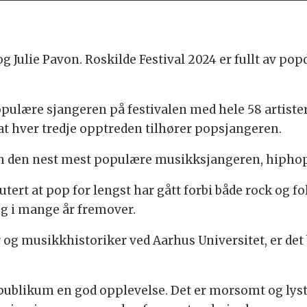
 Julie Pavon. Roskilde Festival 2024 er fullt av po
pulære sjangeren på festivalen med hele 58 artister
t hver tredje opptreden tilhører popsjangeren.
m den nest mest populære musikksjangeren, hiphop. 
tert at pop for lengst har gått forbi både rock og 
 og i mange år fremover.
og musikkhistoriker ved Aarhus Universitet, er det 
ublikum en god opplevelse. Det er morsomt og lystbe