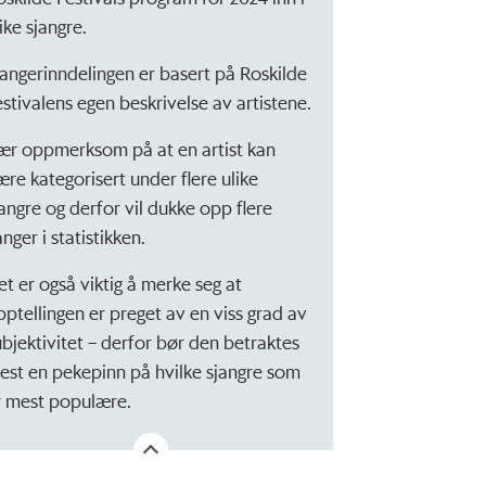
ike sjangre.
jangerinndelingen er basert på Roskilde
estivalens egen beskrivelse av artistene.
ær oppmerksom på at en artist kan
ære kategorisert under flere ulike
jangre og derfor vil dukke opp flere
nger i statistikken.
et er også viktig å merke seg at
pptellingen er preget av en viss grad av
ubjektivitet – derfor bør den betraktes
est en pekepinn på hvilke sjangre som
r mest populære.