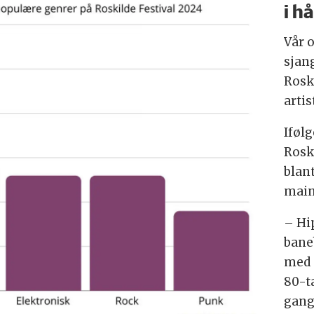
i h
Vår 
sjan
Rosk
artis
Iføl
Rosk
blan
main
– Hi
bane
med 
80-ta
gang