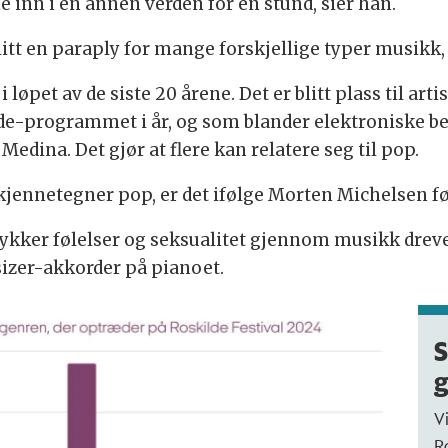
 inn i en annen verden for en stund, sier han.
litt en paraply for mange forskjellige typer musikk,
i løpet av de siste 20 årene. Det er blitt plass til a
de-programmet i år, og som blander elektroniske b
edina. Det gjør at flere kan relatere seg til pop.
jennetegner pop, er det ifølge Morten Michelsen f
ykker følelser og seksualitet gjennom musikk dreve
izer-akkorder på pianoet.
S
V
R