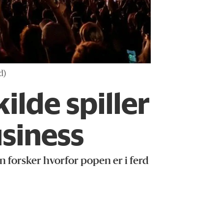
d)
ilde spiller
usiness
en forsker hvorfor popen er i ferd