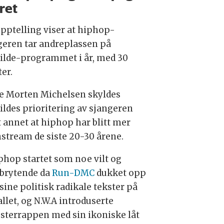
året
opptelling viser at hiphop-
geren tar andreplassen på
ilde-programmet i år, med 30
ter.
ge Morten Michelsen skyldes
ildes prioritering av sjangeren
t annet at hiphop har blitt mer
stream de siste 20-30 årene.
phop startet som noe vilt og
brytende da
Run-DMC
dukket opp
sine politisk radikale tekster på
llet, og N.W.A introduserte
sterrappen med sin ikoniske låt