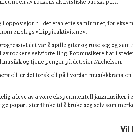
med noen av rockens aktivistiske budskap fra
 opposisjon til det etablerte samfunnet, for eksemp
nnom en slags «hippieaktivisme».
rogressivt det var å spille gitar og ruse seg og sam
 av rockens selvfortelling. Popmusikere har i stede
 musikk og tjene penger på det, sier Michelsen.
siell, er det forskjell på hvordan musikkbransjen b
elig å leve av å være eksperimentell jazzmusiker i 
nge popartister flinke til å bruke seg selv som mer
Vil