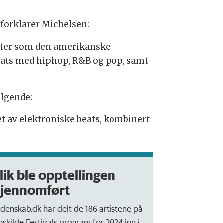
 forklarer Michelsen:
rtister som den amerikanske
eats med hiphop, R&B og pop, samt
ølgende:
t av elektroniske beats, kombinert
lik ble opptellingen
gjennomført
idenskab.dk har delt de 186 artistene på
oskilde Festivals program for 2024 inn i