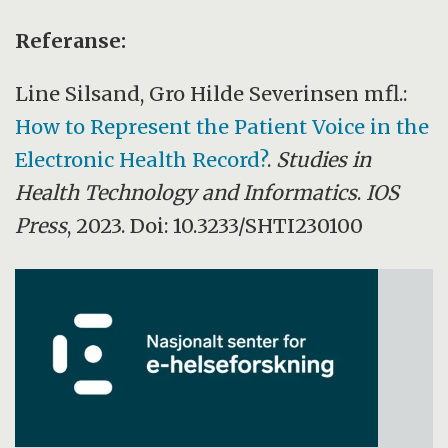
Referanse:
Line Silsand, Gro Hilde Severinsen mfl.:
How to Represent the Patient Voice in the
Electronic Health Record?
.
Studies in
Health Technology and Informatics
.
IOS
Press
, 2023. Doi: 10.3233/SHTI230100