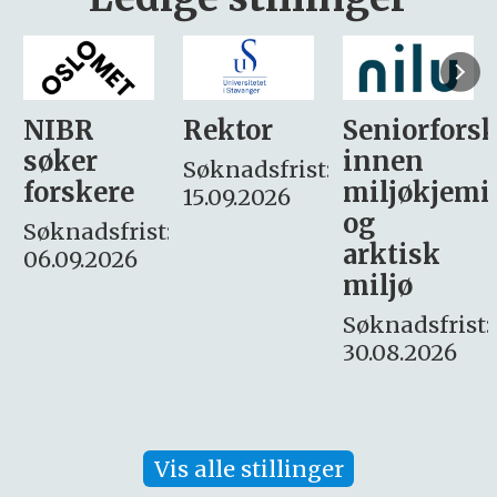
Rektor
Seniorforsker
Forskning.
innen
søker
Søknadsfrist:
miljøkjemi
nyhetsjour
15.09.2026
og
– fast
:
arktisk
Søknadsfrist:
miljø
16. august.
Søknadsfrist:
30.08.2026
Vis alle stillinger