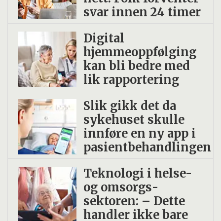
svar innen 24 timer
Digital
hjemmeoppfølging
kan bli bedre med
lik rapportering
Slik gikk det da
sykehuset skulle
innføre en ny app i
pasientbehandlingen
Teknologi i helse-
og omsorgs­
sektoren: – Dette
handler ikke bare