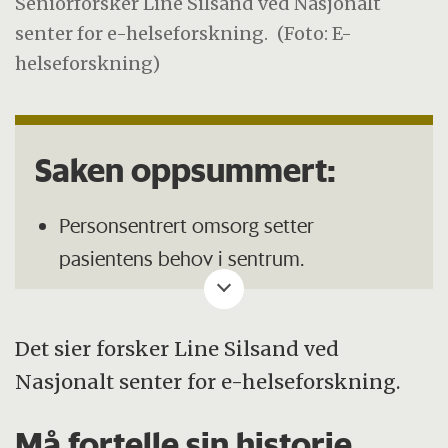
Seniorforsker Line Silsand ved Nasjonalt
senter for e-helseforskning.
(Foto: E-
helseforskning)
Saken oppsummert:
Personsentrert omsorg setter
pasientens behov i sentrum.
Dagens digitale pasientjournaler
mangler ofte pasientens perspektiv.
Det sier forsker Line Silsand ved
Studie foreslår en mal med spørsmål for
Nasjonalt senter for e-helseforskning.
å inkludere pasientens stemme i
Må fortelle sin historie
journalen.