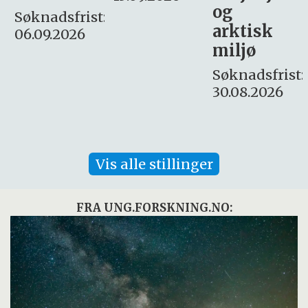
og
– fast
:
arktisk
Søknadsfrist:
miljø
16. august.
Søknadsfrist:
30.08.2026
Vis alle stillinger
FRA UNG.FORSKNING.NO: