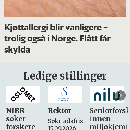
Kjøttallergi blir vanligere –
trolig også i Norge. Flått får
skylda
Ledige stillinger
Rektor
Seniorforsker
Forskning.
innen
søker
Søknadsfrist:
miljøkjemi
nyhetsjour
15.09.2026