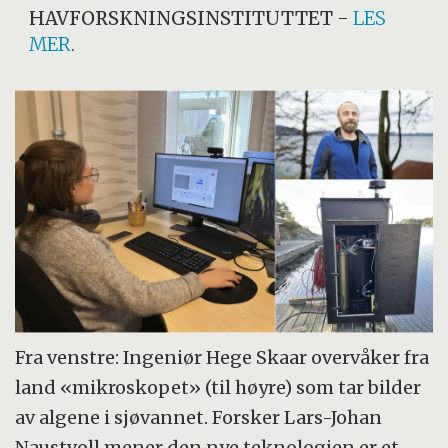
HAVFORSKNINGSINSTITUTTET
-
LES
MER
.
Fra venstre: Ingeniør Hege Skaar overvåker fra
land «mikroskopet» (til høyre) som tar bilder
av algene i sjøvannet. Forsker Lars-Johan
Naustvoll mener den nye teknologien er et