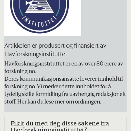
nytteplanter – grunnlaget for nesten all
biologisk produksjon i havet.
Planteplankton er mikroskopiske
planter der cirka 75 av omtrent 4.000
arter er giftige.
Artikkelen er produsert og finansiert av
Havforskningsinstituttet
Når en alge skaper problemer av
helsemessig eller økonomisk art, kalles
Havforskningsinstituttet er én av over 80 eiere av
forskning.no.
det en skadelig algeoppblomstring.
Deres kommunikasjonsansatte leverer innhold til
forskning.no. Vi merker dette innholdet for å
tydelig skille formidling fra uavhengig redaksjonelt
stoff. Her kan du lese mer om ordningen.
Fikk du med
deg disse sakene fra
Havforskningsinstituttet?