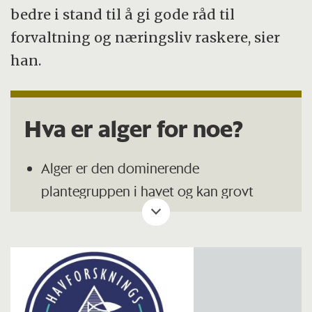
bedre i stand til å gi gode råd til
forvaltning og næringsliv raskere, sier
han.
Hva er alger for noe?
Alger er den dominerende
plantegruppen i havet og kan grovt
deles inn i to: Benthosalger er knyttet til
havbunnen og sitter hovdsakelig fast.
Planteplankton svever fritt i vannet.
Planktonalger er først og fremst