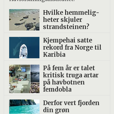
Hvilke hemmelig­
heter skjuler
strand­steinen?
Kjempehai satte
rekord fra Norge til
Karibia
På fem år er talet
kritisk truga artar
på havbotnen
femdobla
Derfor vert fjorden
din grøn