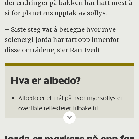
der endringer på bakken har hatt mest å
si for planetens opptak av sollys.
– Siste steg var å beregne hvor mye
solenergi jorda har tatt opp innenfor
disse områdene, sier Ramtvedt.
Hva er albedo?
Albedo er et mål på hvor mye sollys en
overflate reflekterer tilbake til
verdensrommet.
Verdien går fra 0 til 1 (eller 0–100
Jorda er mørkere nå enn før