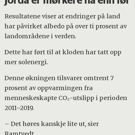
prosent), hvor 0 = all solstråling
absorberes (mørk overflate), og 1 = all
Resultatene viser at endringer på land
solstråling reflekteres (lys overflate).
har påvirket albedo på over ti prosent av
landområdene i verden.
Skyer, snø og is har høy albedo og
reflekterer mye lys. Skog har middels
Dette har ført til at kloden har tatt opp
albedo. Hav og mørk jord har lav albedo
mer solenergi.
og absorberer mye lys.
Denne økningen tilsvarer omtrent 7
Høy albedo gir mindre oppvarming
prosent av oppvarmingen fra
(kjølende effekt).
menneskeskapte CO₂-utslipp i perioden
2011–2019.
Lav albedo gir mer oppvarming
(varmende effekt).
– Det høres kanskje lite ut, sier
Ramtvedt.