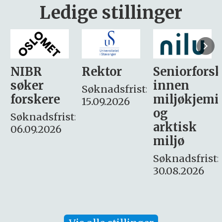
Ledige stillinger
Rektor
Seniorforsker
Forskning.
innen
søker
Søknadsfrist:
miljøkjemi
nyhetsjour
15.09.2026
og
– fast
:
arktisk
Søknadsfrist:
miljø
16. august.
Søknadsfrist:
30.08.2026