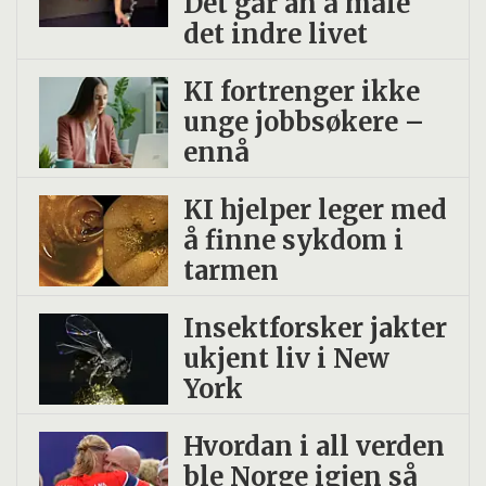
Det går an å måle
det indre livet
KI fortrenger ikke
unge jobbsøkere –
ennå
KI hjelper leger med
å finne sykdom i
tarmen
Insekt­forsker jakter
ukjent liv i New
York
Hvordan i all verden
ble Norge igjen så