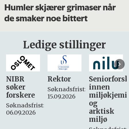
Humler skjærer grimaser når
de smaker noe bittert
Ledige stillinger
Rektor
Seniorforsker
Forskning.
innen
søker
Søknadsfrist:
miljøkjemi
nyhetsjour
15.09.2026
og
– fast
:
arktisk
Søknadsfrist:
miljø
16. august.