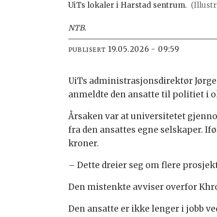
UiTs lokaler i Harstad sentrum.
(Illus
NTB
.
19.05.2026 - 09:59
PUBLISERT
UiTs administrasjonsdirektør Jørge
anmeldte den ansatte til politiet i ok
Årsaken var at universitetet gjenno
fra den ansattes egne selskaper. If
kroner.
– Dette dreier seg om flere prosjek
Den mistenkte avviser overfor Khro
Den ansatte er ikke lenger i jobb v