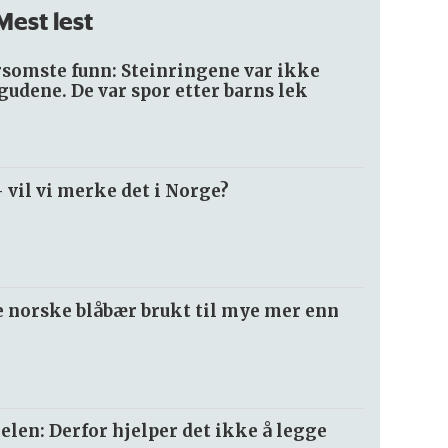
Mest lest
omste funn: Steinringene var ikke
l gudene. De var spor etter barns lek
– vil vi merke det i Norge?
le norske blåbær brukt til mye mer enn
len: Derfor hjelper det ikke å legge