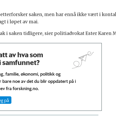
e etterforsker saken, men har ennå ikke vært i kont
t i løpet av mai.
 tak i saken tidligere, sier politiadvokat Ester Karen M
tt av hva som
 i samfunnet?
, familie, økonomi, politikk og
r bare noe av det du blir oppdatert på i
ev fra forskning.no.
eg på