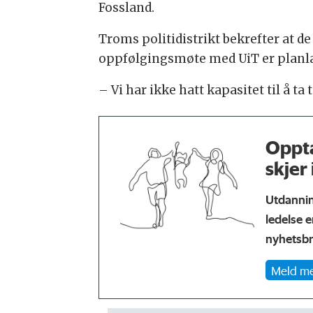
Fossland.
Troms politidistrikt bekrefter at d
oppfølgingsmøte med UiT er planlag
– Vi har ikke hatt kapasitet til å ta
Oppta
skjer
Utdanning
ledelse e
nyhetsbr
Meld m