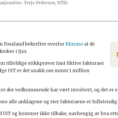
trasjonsfoto: Terje Pedersen, NTB)
n Fossland bekrefter overfor
Khrono
at de
tober i fjor.
m tilfeldige stikkprøver fant fiktive fakturaer
ølge UiT er det snakk om minst 1 million
ter der vedkommende har vært involvert, og det er e
no alle anklagene og sier fakturaene er fullstendig 
ed UiT og kommer ikke tilbake, uavhengig av hva ett