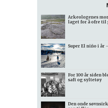
Arkeologenes mors
laget for å ofre ti
Super El niño i år 
For 100 år siden b
saft og syltetøy
Den onde søvnsirke