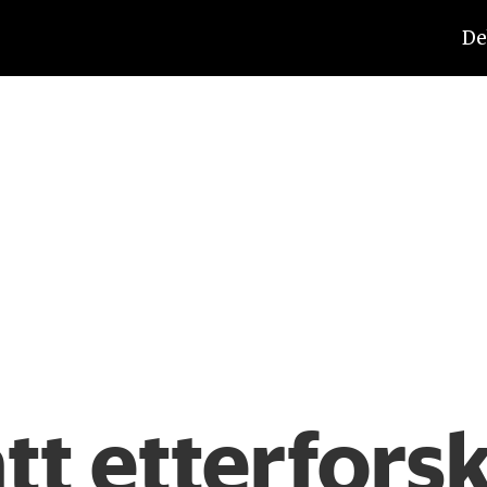
De
tt etterforsk