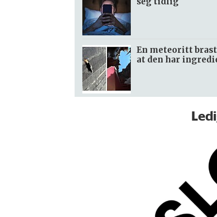
seg tidlig
En meteoritt brast
at den har ingredie
Ledi