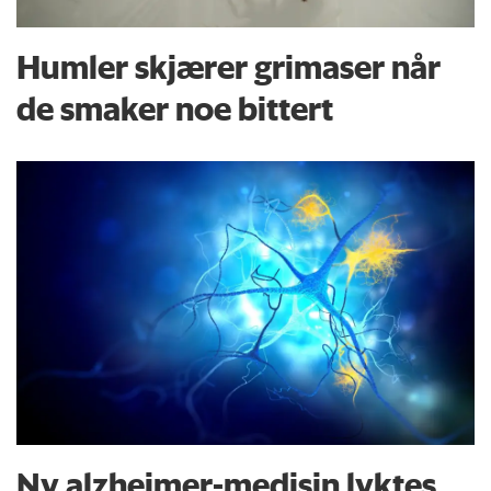
Humler skjærer grimaser når
de smaker noe bittert
Ny alzheimer-medisin lyktes