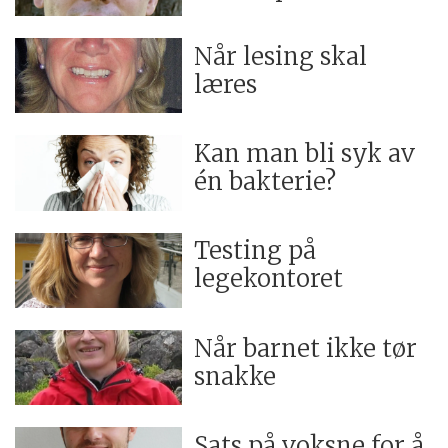
Når lesing skal
læres
Kan man bli syk av
én bakterie?
Testing på
legekontoret
Når barnet ikke tør
snakke
Sats på voksne for å