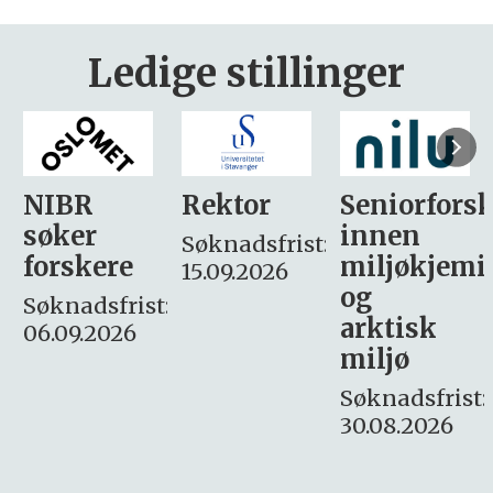
Ledige stillinger
Rektor
Seniorforsker
Forskning.
innen
søker
Søknadsfrist:
miljøkjemi
nyhetsjour
15.09.2026
og
– fast
:
arktisk
Søknadsfrist:
miljø
16. august.
Søknadsfrist:
30.08.2026