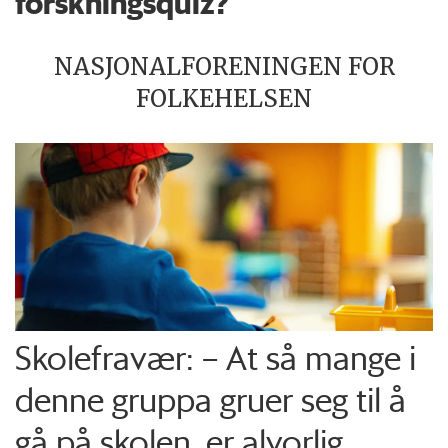
forskningsquiz?
NASJONALFORENINGEN FOR
FOLKEHELSEN
Skolefravær: – At så mange i
denne gruppa gruer seg til å
gå på skolen, er alvorlig