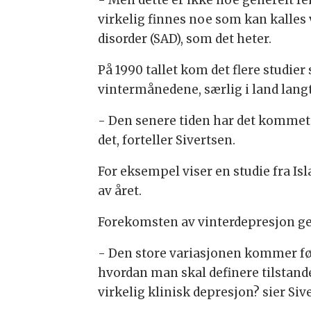
- Men dette er ikke noe generelt f
virkelig finnes noe som kan kalles 
disorder (SAD), som det heter.
På 1990 tallet kom det flere studie
vintermånedene, særlig i land lang
- Den senere tiden har det kommet 
det, forteller Sivertsen.
For eksempel viser en studie fra Isl
av året.
Forekomsten av vinterdepresjon gene
- Den store variasjonen kommer fø
hvordan man skal definere tilstand
virkelig klinisk depresjon? sier Siv