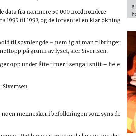
g
de data fra nærmere 50 000 nordtrøndere
h
 1995 til 1997, og de forventet en klar økning
rhold til søvnlengde – nemlig at man tilbringer
ttopp på grunn av lyset, sier Sivertsen.
er opp under åtte timer i senga i snitt – hele
r Sivertsen.
es noen mennesker i befolkningen som syns de