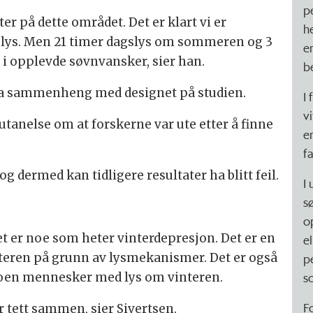
p
 på dette området. Det er klart vi er
h
av lys. Men 21 timer dagslys om sommeren og 3
e
l i opplevde søvnvansker, sier han.
b
ha sammenheng med designet på studien.
I 
v
tanelse om at forskerne var ute etter å finne
e
f
 og dermed kan tidligere resultater ha blitt feil.
I
s
o
t er noe som heter vinterdepresjon. Det er en
e
teren på grunn av lysmekanismer. Det er også
p
noen mennesker med lys om vinteren.
s
F
tett sammen, sier Sivertsen.