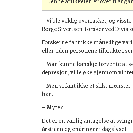
Denne artikkelen er over ti år g
- Vi ble veldig overrasket, og visste
Børge Sivertsen, forsker ved Divisjo
Forskerne fant ikke månedlige vari
eller tiden personene tilbrakte i se
- Man kunne kanskje forvente at s
depresjon, ville øke gjennom vinte
- Men vi fant ikke et slikt mønster. D
han.
- Myter
Det er en vanlig antagelse at svi
årstiden og endringer i dagslyset.