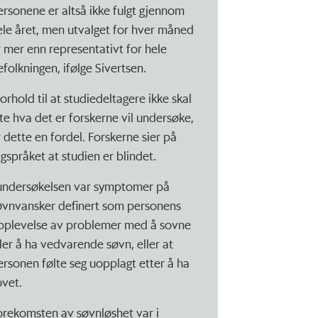
ersonene er altså ikke fulgt gjennom
ele året, men utvalget for hver måned
r mer enn representativt for hele
efolkningen, ifølge Sivertsen.
forhold til at studiedeltagere ikke skal
ite hva det er forskerne vil undersøke,
r dette en fordel. Forskerne sier på
agspråket at studien er blindet.
 undersøkelsen var symptomer på
øvnvansker definert som personens
pplevelse av problemer med å sovne
ller å ha vedvarende søvn, eller at
ersonen følte seg uopplagt etter å ha
ovet.
orekomsten av søvnløshet var i