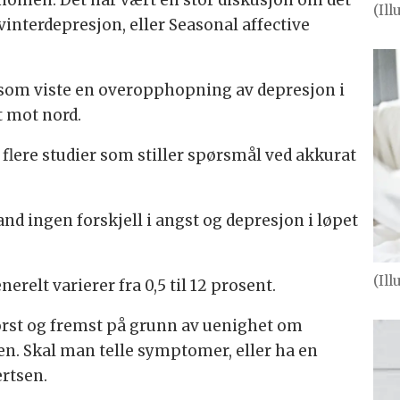
enomen. Det har vært en stor diskusjon om det
(Il
vinterdepresjon, eller Seasonal affective
r som viste en overopphopning av depresjon i
t mot nord.
flere studier som stiller spørsmål ved akkurat
and ingen forskjell i angst og depresjon i løpet
(Il
relt varierer fra 0,5 til 12 prosent.
rst og fremst på grunn av uenighet om
en. Skal man telle symptomer, eller ha en
ertsen.