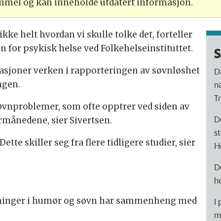
ammel og kan inneholde utdatert informasjon.
 ikke helt hvordan vi skulle tolke det, forteller
n for psykisk helse ved Folkehelseinstituttet.
S
asjoner verken i rapporteringen av søvnløshet
D
ngen.
n
T
øvnproblemer, som ofte opptrer ved siden av
D
rmånedene, sier Sivertsen.
s
ette skiller seg fra flere tidligere studier, sier
H
D
h
ngninger i humør og søvn har sammenheng med
I
m