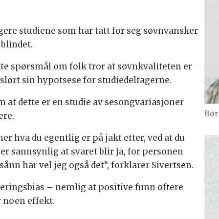
igere studiene som har tatt for seg søvnvansker
 blindet.
rekte spørsmål om folk tror at søvnkvaliteten er
vslørt sin hypotsese for studiedeltagerne.
om at dette er en studie av sesongvariasjoner
Bør
ere.
 hva du egentlig er på jakt etter, ved at du
r sannsynlig at svaret blir ja, for personen
 sånn har vel jeg også det”, forklarer Sivertsen.
seringsbias – nemlig at positive funn oftere
r noen effekt.