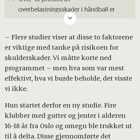
overbelastningsskader i håndball er
skulderskader
(Giroto et al., 2017)
I gjennomsnitt har til enhver tid hver
– Flere studier viser at disse to faktorene
fjerde håndballspiller – kvinner og menn,
er viktige med tanke på risikoen for
voksne og ungdom – plager i skulderen
skulderskader. Vi måtte korte ned
(Fredriksen et al., 2020)
programmet – men hva som var mest
effektivt, hva vi burde beholde, det visste
vi ikke.
Hun startet derfor en ny studie. Fire
klubber med gutter og jenter i alderen
16-18 år fra Oslo og omegn ble trukket ut
til å delta. Disse gjennomførte det