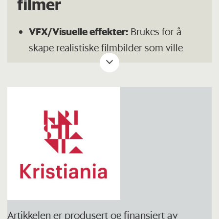
filmer
VFX/Visuelle effekter:
Brukes for å
skape realistiske filmbilder som ville
være farlig, altfor dyrt, upraktisk,
tidkrevende eller rent ut umulig å lage
ved hjelp av bare kamera og såkalt live-
action, altså virkelige mennesker. I dag
benytter man ofte dataskapte bilder,
såkalt CGI, computer-generated imagery.
Volumetrisk effekt:
En visuell effekt
som skaper «volum» i en scene for at
det skal se ekte ut. Det handler om
hvordan lys oppfører seg i ulike
Artikkelen er produsert og finansiert av