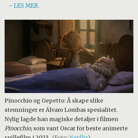
-
LES MER
.
Pinocchio og Gepetto: Å skape slike
stemninger er Álvaro Lombas spesialitet.
Nylig lagde han magiske detaljer i filmen
Pinocchio
, som vant Oscar for beste animerte
spillefilm i 2023.
(Foto:
Netflix
)