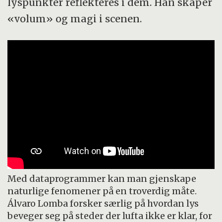
lyspunkter reflekteres i dem. Han skaper
«volum» og magi i scenen.
Med dataprogrammer kan man gjenskape
naturlige fenomener på en troverdig måte.
Álvaro Lomba forsker særlig på hvordan lys
beveger seg på steder der lufta ikke er klar, for