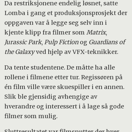
Da restriksjonene endelig løsnet, satte
Lomba i gang et produksjonsprosjekt der
oppgaven var å legge seg selv inn i
kjente klipp fra filmer som
Matrix
,
Jurassic Park
,
Pulp Fiction
og
Guardians of
the Galaxy
ved hjelp av VFX-teknikker.
Da tente studentene. De måtte ha alle
rollene i filmene etter tur. Regissøren på
én film ville være skuespiller i en annen.
Slik ble gjensidig avhengige av
hverandre og interessert i å lage så gode
filmer som mulig.
Sluttresultatet var filmsnutter der hver