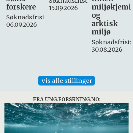
Søknadsfrist:
miljøkjemi
nyhetsjour
15.09.2026
og
– fast
:
arktisk
Søknadsfrist:
miljø
16. august.
Søknadsfrist:
30.08.2026
Vis alle stillinger
FRA UNG.FORSKNING.NO: