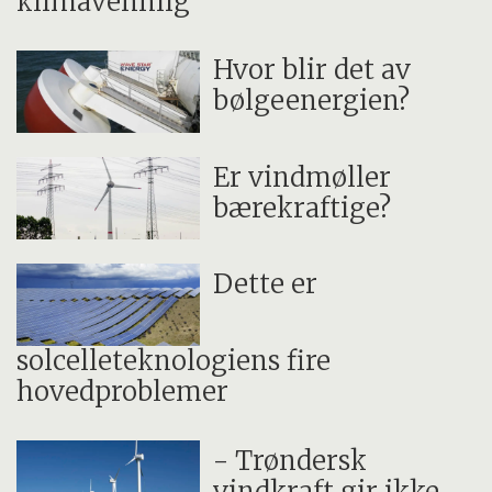
klimavennlig
Hvor blir det av
bølgeenergien?
Er vindmøller
bærekraftige?
Dette er
solcelleteknologiens fire
hovedproblemer
- Trøndersk
vindkraft gir ikke