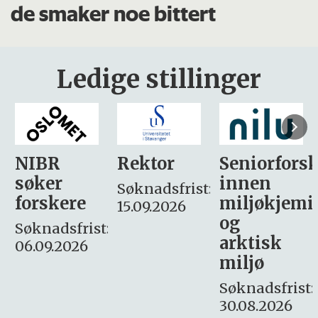
de smaker noe bittert
Ledige stillinger
Rektor
Seniorforsker
Forskning.
innen
søker
Søknadsfrist:
miljøkjemi
nyhetsjour
15.09.2026
og
– fast
:
arktisk
Søknadsfrist:
miljø
16. august.
Søknadsfrist:
30.08.2026