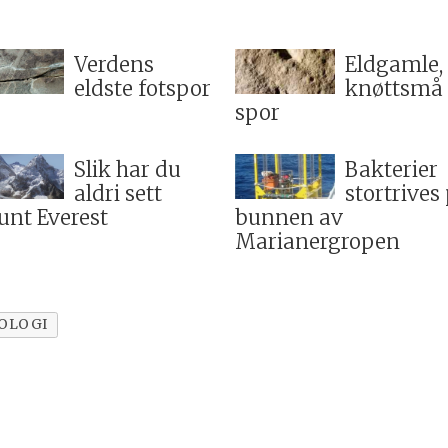
Verdens
Eldgamle,
eldste fotspor
knøttsmå
spor
Slik har du
Bakterier
aldri sett
stortrives
nt Everest
bunnen av
Marianergropen
OLOGI