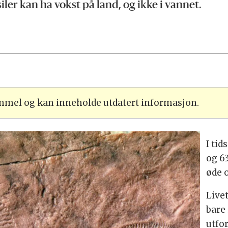
ler kan ha vokst på land, og ikke i vannet.
ammel og kan inneholde utdatert informasjon.
I ti
og 63
øde 
Livet
bare 
utfo