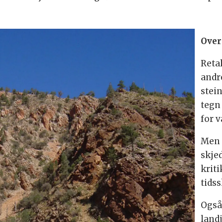
Over
Reta
andr
stein
tegn 
for v
Men 
skje
krit
tidss
Også 
land