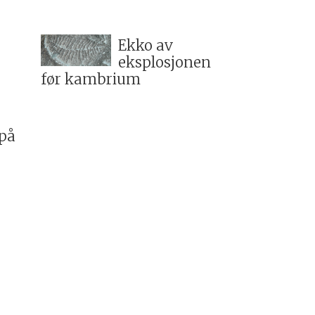
Ekko av
eksplosjonen
før kambrium
 på