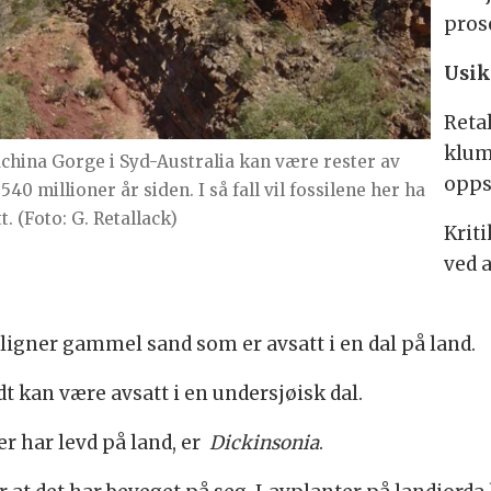
pros
Usik
Reta
klum
achina Gorge i Syd-Australia kan være rester av
opps
40 millioner år siden. I så fall vil fossilene her ha
t. (Foto: G. Retallack)
Krit
ved 
ligner gammel sand som er avsatt i en dal på land.
t kan være avsatt i en undersjøisk dal.
r har levd på land, er
Dickinsonia
.