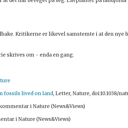
r at det har beveget på seg. Lavplanter på landjorda
bake. Kritikerne er likevel samstemte i at den nye 
rie skrives om - enda en gang.
ture
 fossils lived on land
, Letter, Nature, doi:10.1038/na
 kommentar i Nature (News&Views)
entar i Nature (News&Views)