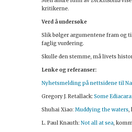
Men andre funn av
Dickinsonia
vise
kritikerne.
Verd å undersøke
Slik bølger argumentene fram og til
faglig vurdering.
Skulle den stemme, må livets histo
Lenke og referanser:
Nyhetsmelding på nettsidene til Na
Gregory J. Retallack:
Some Ediacaran
Shuhai Xiao:
Muddying the waters
,
L. Paul Knauth:
Not all at sea
, komm