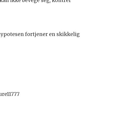
 kan ikke bevege seg, kontrer
hypotesen fortjener en skikkelig
ture11777