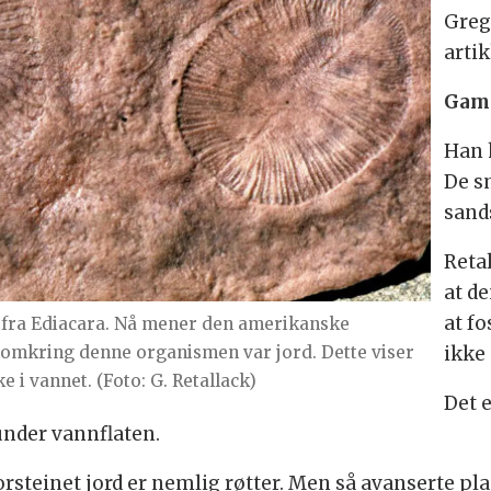
Greg
artik
Gam
Han h
De s
sands
Reta
at d
at fo
rm fra Ediacara. Nå mener den amerikanske
 omkring denne organismen var jord. Dette viser
ikke 
e i vannet. (Foto: G. Retallack)
Det e
 under vannflaten.
rsteinet jord er nemlig røtter. Men så avanserte pl