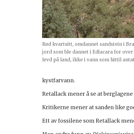
Rød kvartsitt, omdannet sandstein i Br
jord som ble dannet i Ediacara for over 5
levd på land, ikke i vann som hittil antat
kystfarvann.
Retallack mener å se at berglagene 
Kritikerne mener at sanden like god
Ett av fossilene som Retallack mene