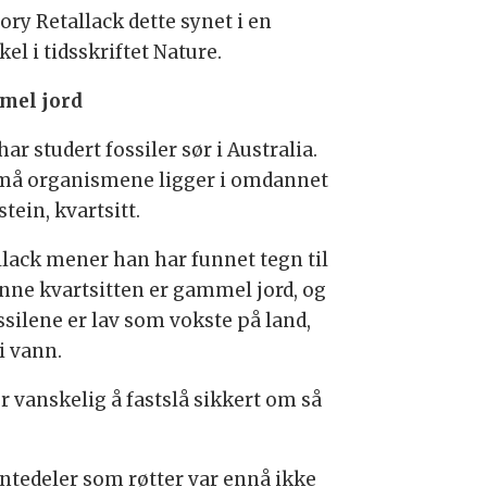
ory Retallack dette synet i en
kel i tidsskriftet Nature.
mel jord
ar studert fossiler sør i Australia.
må organismene ligger i omdannet
tein, kvartsitt.
llack mener han har funnet tegn til
enne kvartsitten er gammel jord, og
ssilene er lav som vokste på land,
i vann.
r vanskelig å fastslå sikkert om så
antedeler som røtter var ennå ikke