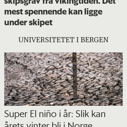
skipsgrav fra vikingtiden. Det
mest spennende kan ligge
under skipet
UNIVERSITETET I BERGEN
Super El niño i år: Slik kan
årets vinter bli i Norge