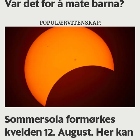
Var det for å mate barna?
POPULÆRVITENSKAP:
Sommersola formørkes
kvelden 12. August. Her kan