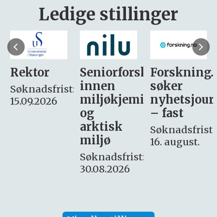
Ledige stillinger
Seniorforsker
Forskning.no
PhD
innen
søker
Fellowship
:
miljøkjemi
nyhetsjournalist
in
og
– fast
Communica
arktisk
and
Søknadsfrist:
miljø
Leadership
16. august.
Søknadsfrist:
Deadline:
30.08.2026
15.08.2026