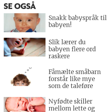
SE OGSÅ
Snakk babyspråk til
babyen!
Slik lærer du
babyen flere ord
raskere
Fåmælte småbarn
forstår like mye
som de taleføre
Nyfødte skiller
mellom lette og