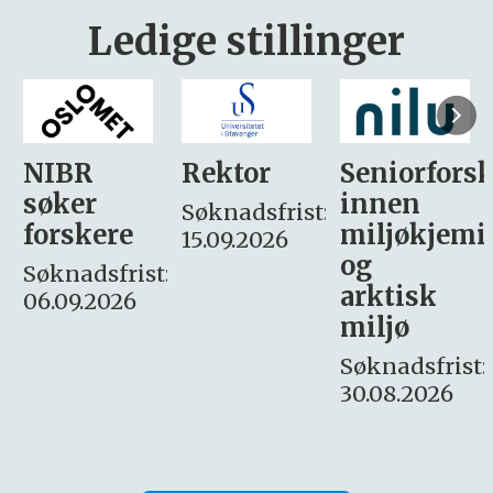
Ledige stillinger
Rektor
Seniorforsker
Forskning.
innen
søker
Søknadsfrist:
miljøkjemi
nyhetsjour
15.09.2026
og
– fast
:
arktisk
Søknadsfrist:
miljø
16. august.
Søknadsfrist:
30.08.2026