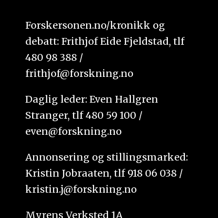
Forskersonen.no/kronikk og
debatt: Frithjof Eide Fjeldstad, tlf
480 98 388 /
frithjof@forskning.no
Daglig leder: Even Hallgren
Stranger, tlf 480 59 100 /
even@forskning.no
Annonsering og stillingsmarked:
Kristin Jobraaten, tlf 918 06 038 /
kristin.j@forskning.no
Myrens Verksted 1A