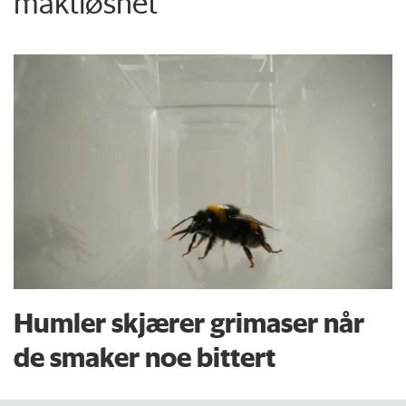
maktløshet
Humler skjærer grimaser når
de smaker noe bittert