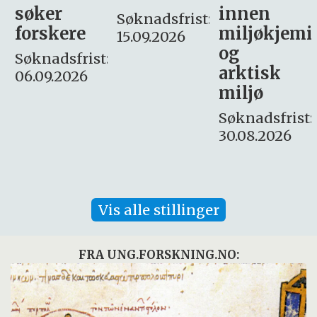
innen
søker
Søknadsfrist:
miljøkjemi
nyhetsjour
15.09.2026
og
– fast
:
arktisk
Søknadsfrist:
miljø
16. august.
Søknadsfrist:
30.08.2026
Vis alle stillinger
FRA UNG.FORSKNING.NO: