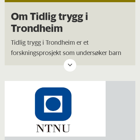
Om Tidlig trygg i
Trondheim
Tidlig trygg i Trondheim er et
forskningsprosjekt som undersøker barn
og unges psykologiske og sosiale utvikling.
Målet med studien er å kunne svare på
spørsmål som:
Hva er det som gjør at noen får psykiske
problemer?
Hvordan kan vi forklare at noen klarer
seg godt på skolen, som student og i