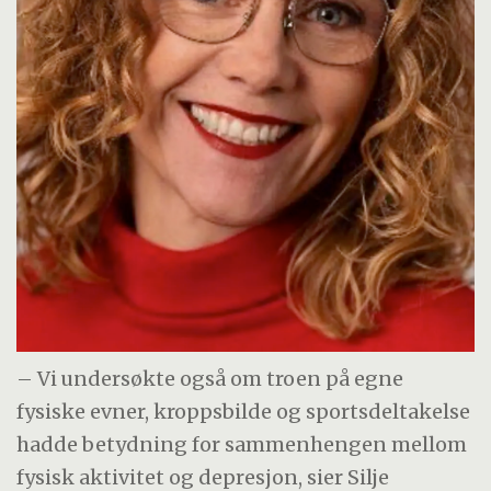
– Vi undersøkte også om troen på egne
fysiske evner, kroppsbilde og sportsdeltakelse
hadde betydning for sammenhengen mellom
fysisk aktivitet og depresjon, sier Silje