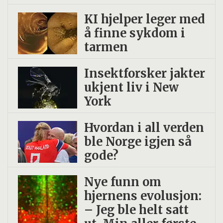
inaktive og sover for lite og dårlig?
KI hjelper leger med
Kilde:
Tidlig trygg i Trondheim
å finne sykdom i
tarmen
Insekt­forsker jakter
ukjent liv i New
York
Hvordan i all verden
ble Norge igjen så
gode?
Nye funn om
hjernens evolusjon:
– Jeg ble helt satt