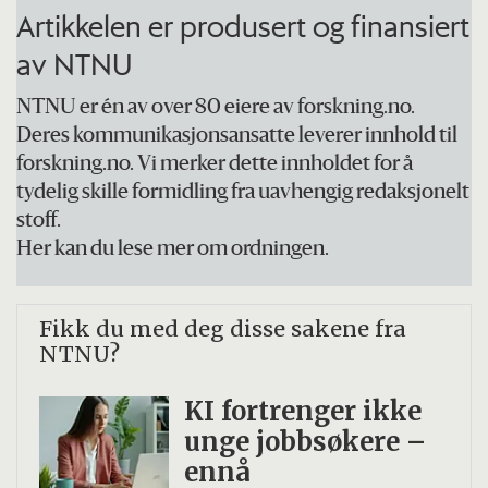
Artikkelen er produsert og finansiert
jobb, mens andre faller utenfor?
av NTNU
Hvordan påvirker bruk av sosiale
medier livet til barn, ungdom og unge
NTNU er én av over 80 eiere av forskning.no.
Deres kommunikasjonsansatte leverer innhold til
voksne og har det noe å si hvor mye de
forskning.no. Vi merker dette innholdet for å
gamer?
tydelig skille formidling fra uavhengig redaksjonelt
stoff.
Hvordan går det med de som opplever
Her kan du lese mer om ordningen.
mobbing, de som er ensomme eller har
psykiske problemer?
Fikk du med deg disse sakene fra
Hvilken rolle spiller venner og foreldre
NTNU?
for utvikling og psykisk helse?
KI fortrenger ikke
Hva kan forklare at noen er fysisk aktive
unge jobbsøkere –
og har gode søvnvaner, mens andre er
ennå