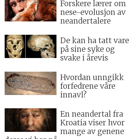
Forskere lærer om
nese-evolusjon av
neandertalere
De kan ha tatt vare
på sine syke og
svake i årevis
Hvordan unngikk
forfedrene våre
innavl?
En neandertal fra
Kroatia viser hvor
mange av genene