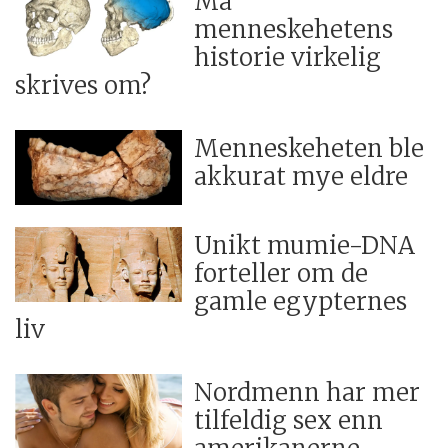
Må
menneskehetens
historie virkelig
skrives om?
Menneskeheten ble
akkurat mye eldre
Unikt mumie-DNA
forteller om de
gamle egypternes
liv
Nordmenn har mer
tilfeldig sex enn