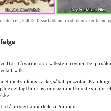
 distrikt, kalt IX. Disse bildene fra studien viser blandin
efølge
ved først å varme opp kalkstein i ovner. Det ga såkal
lesket kalk.
det med vulkansk aske, såkalt pozzolan. Blandingen bl
lag ble det lagt biter av for eksempel knuste steine
ekke.
 til å ha vært annerledes i Pompeii.