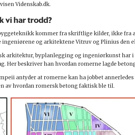
visen Videnskab.dk.
k vi har trodd?
geteknikk kommer fra skriftlige kilder, ikke fra a
e ingeniørene og arkitektene Vitruv og Plinius den e
 arkitektur, byplanlegging og ingeniørkunst har i 
i dag. Her beskriver han hvordan romerne lagde betong
mpeii antyder at romerne kan ha jobbet annerledes 
n av hvordan romersk betong faktisk ble til.