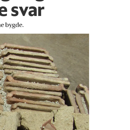
e svar
ne bygde.