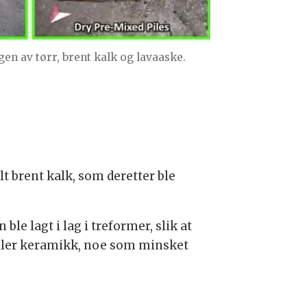
gen av tørr, brent kalk og lavaaske.
t brent kalk, som deretter ble
e lagt i lag i treformer, slik at
r eller keramikk, noe som minsket