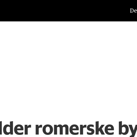
De
lder romerske by