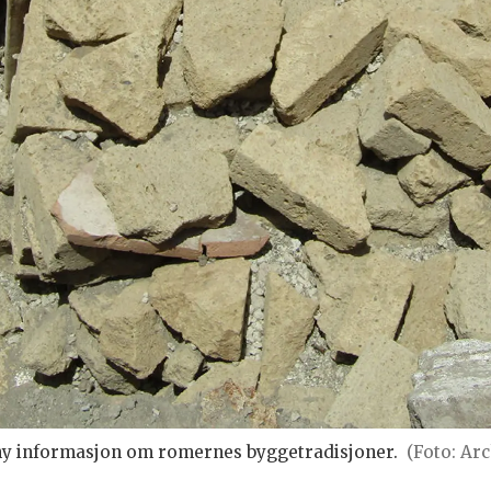
 ny informasjon om romernes byggetradisjoner.
(Foto: Ar