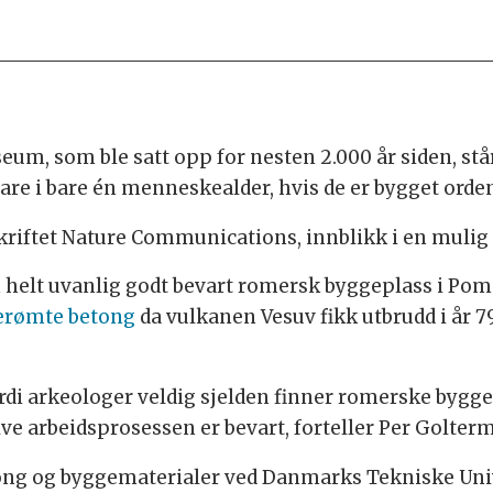
m, som ble satt opp for nesten 2.000 år siden, står
re i bare én menneskealder, hvis de er bygget orden
sskriftet Nature Communications, innblikk i en mulig
 helt uvanlig godt bevart romersk byggeplass i Pom
erømte betong
da vulkanen Vesuv fikk utbrudd i år 7
ordi arkeologer veldig sjelden finner romerske bygge
lve arbeidsprosessen er bevart, forteller Per Golter
tong og byggematerialer ved Danmarks Tekniske Univ