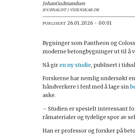
Johan
Gudmandsen
JOURNALIST I VIDENSKAB.DK
26.01.2026 - 00:01
PUBLISERT
Bygninger som Pantheon og Colosseu
moderne betongbygninger ut til å va
Nå gir
en ny studie
, publisert i tid
Forskerne har nemlig undersøkt en
håndverkere i ferd med å lage sin
b
aske.
– Studien er spesielt interessant f
råmaterialer og tydelige spor av se
Han er professor og forsker på be