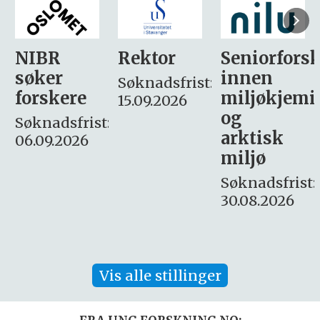
Rektor
Seniorforsker
Forskning.
innen
søker
Søknadsfrist:
miljøkjemi
nyhetsjour
15.09.2026
og
– fast
:
arktisk
Søknadsfrist:
miljø
16. august.
Søknadsfrist:
30.08.2026
Vis alle stillinger