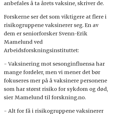
anbefales å ta årets vaksine, skriver de.
fornuftig å anbefale vaksinering for
helsepersonell.
Forskerne ser det som viktigere at flere i
risikogruppene vaksinerer seg. En av
Til synspunktet om at friske bør ha
dem er seniorforsker Svenn-Erik
influensasykdom for å stå bedre rustet mot
Mamelund ved
senere infeksjoner, skriver de blant annet:
Arbeidsforskningsinstituttet:
- Dette kan være riktig, men det er uavklart
- Vaksinering mot sesonginfluensa har
foreløpig om det skal legges til grunn for
mange fordeler, men vi mener det bør
vaksineråd. Det er nødvendig med mer
fokuseres mer på å vaksinere personene
forskning. Vi synes ikke argumentet nå er
som har størst risiko for sykdom og død,
sterkt nok når det avveies mot gevinstene
sier Mamelund til forskning.no.
ved vaksinering av helsepersonell.
- Alt for få i risikogruppene vaksinerer