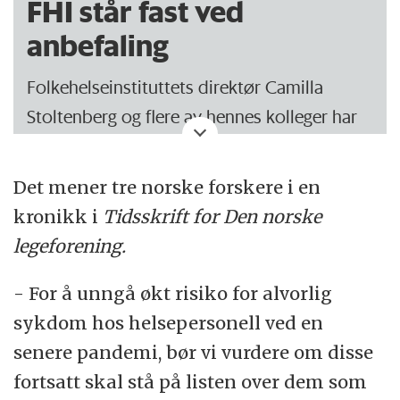
FHI står fast ved
anbefaling
Folkehelseinstituttets direktør Camilla
Stoltenberg og flere av hennes kolleger har
svart på de tre forskernes kronikk, da den
først ble publisert i Tidsskriftets nettutgave
Det mener tre norske forskere i en
tidligere denne måneden.
kronikk i
Tidsskrift for Den norske
legeforening.
I dette tilsvaret heter det at FHI fullt ut
støtter synspunktet om å intensivere
- For å unngå økt risiko for alvorlig
arbeidet med å øke vaksinasjonsdekningen
sykdom hos helsepersonell ved en
for risikogruppene.
senere pandemi, bør vi vurdere om disse
fortsatt skal stå på listen over dem som
Stoltenberg mener derimot at det er