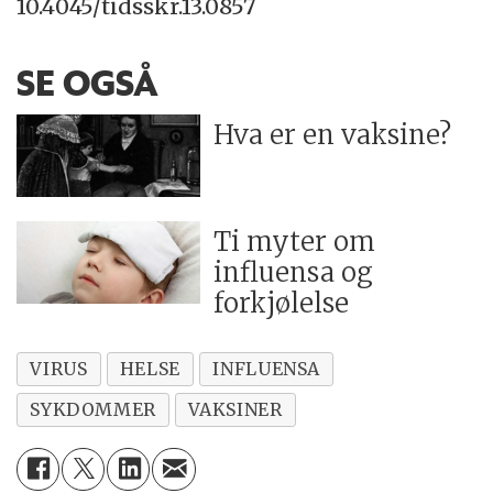
10.4045/tidsskr.13.0857
SE OGSÅ
Hva er en vaksine?
Ti myter om
influensa og
forkjølelse
VIRUS
HELSE
INFLUENSA
SYKDOMMER
VAKSINER