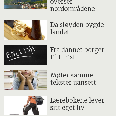
overser
nordområdene
Da sløyden bygde
landet
Fra dannet borger
til turist
Møter samme
tekster uansett
Lærebøkene lever
sitt eget liv