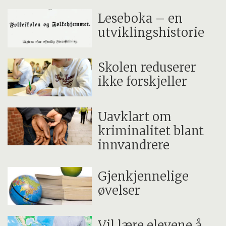
Leseboka – en
utviklingshistorie
Skolen reduserer
ikke forskjeller
Uavklart om
kriminalitet blant
innvandrere
Gjenkjennelige
øvelser
Vil lære elevene å