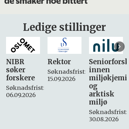
de smaker noe bittert
Ledige stillinger
Rektor
Seniorforsker
Forskning.
innen
søker
Søknadsfrist:
miljøkjemi
nyhetsjour
15.09.2026
og
– fast
:
arktisk
Søknadsfrist:
miljø
16. august.
Søknadsfrist:
30.08.2026