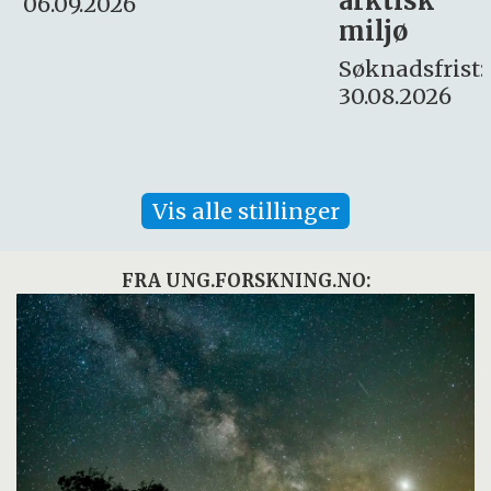
arktisk
Søknadsfrist:
miljø
16. august.
Søknadsfrist:
30.08.2026
Vis alle stillinger
FRA UNG.FORSKNING.NO: