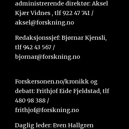
administrerende direktør: Aksel
Kjær Vidnes , tlf 922 47 741 /
aksel@forskning.no
Redaksjonssjef: Bjørnar Kjensli,
tlf 942 43 567 /
bjornar@forskning.no
Forskersonen.no/kronikk og
debatt: Frithjof Eide Fjeldstad, tlf
480 98 388 /
frithjof@forskning.no
Daglig leder: Even Hallgren