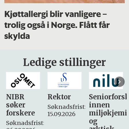
Kjøttallergi blir vanligere –
trolig også i Norge. Flått får
skylda
Ledige stillinger
Rektor
Seniorforsker
Forskning.
innen
søker
Søknadsfrist:
miljøkjemi
nyhetsjour
15.09.2026
og
– fast
: