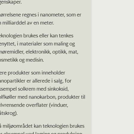
genskaper.
tørrelsene regnes i nanometer, som er
n milliarddel av en meter.
eknologien brukes eller kan tenkes
enyttet, i materialer som maling og
møremidler, elektronikk, optikk, mat,
osmetikk og medisin.
lere produkter som inneholder
nopartikler er allerede i salg, for
ksempel solkrem med sinkoksid,
olfkøller med nanokarbon, produkter til
elvrensende overflater (vinduer,
åtskrog).
å miljøområdet kan teknologien brukes
or eksempel ved lagring og produksjon