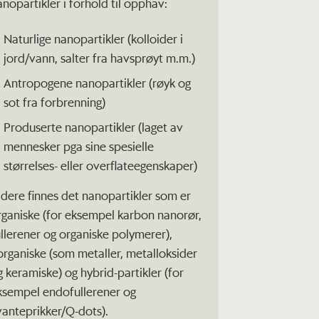
anopartikler i forhold til opphav:
Naturlige nanopartikler (kolloider i
jord/vann, salter fra havsprøyt m.m.)
Antropogene nanopartikler (røyk og
sot fra forbrenning)
Produserte nanopartikler (laget av
mennesker pga sine spesielle
størrelses- eller overflateegenskaper)
idere finnes det nanopartikler som er
rganiske (for eksempel karbon nanorør,
ullerener og organiske polymerer),
organiske (som metaller, metalloksider
g keramiske) og hybrid-partikler (for
ksempel endofullerener og
vanteprikker/Q-dots).