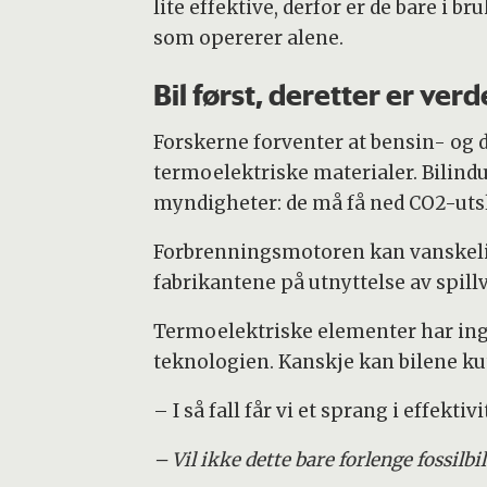
lite effektive, derfor er de bare i b
som opererer alene.
Bil først, deretter er ver
Forskerne forventer at bensin- og d
termoelektriske materialer. Bilind
myndigheter: de må få ned CO2-uts
Forbrenningsmotoren kan vanskelig 
fabrikantene på utnyttelse av spill
Termoelektriske elementer har inge
teknologien. Kanskje kan bilene k
– I så fall får vi et sprang i effekt
– Vil ikke dette bare forlenge fossilbi