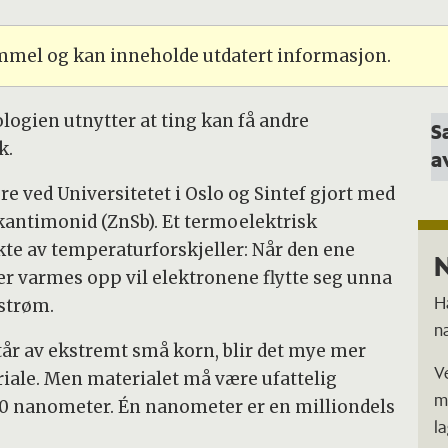
ammel og kan inneholde utdatert informasjon.
ologien utnytter at ting kan få andre
S
k.
a
e ved Universitetet i Oslo og Sintef gjort med
kantimonid (ZnSb). Et termoelektrisk
ekte av temperaturforskjeller: Når den ene
er varmes opp vil elektronene flytte seg unna
H
strøm.
n
står av ekstremt små korn, blir det mye mer
V
iale. Men materialet må være ufattelig
m
10 nanometer. Én nanometer er en milliondels
l