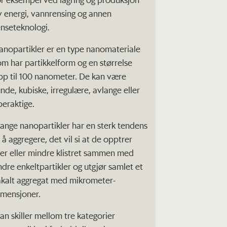
v energi, vannrensing og annen
enseteknologi.
anopartikler er en type nanomateriale
om har partikkelform og en størrelse
pp til 100 nanometer. De kan være
unde, kubiske, irregulære, avlange eller
beraktige.
ange nanopartikler har en sterk tendens
l å aggregere, det vil si at de opptrer
er eller mindre klistret sammen med
ndre enkeltpartikler og utgjør samlet et
åkalt aggregat med mikrometer-
imensjoner.
an skiller mellom tre kategorier