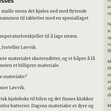
esses
a
n mølle mens det kjøles ned med flytende
r
 sammen til tabletter med en spesiallaget
N
s
mperaturforskjeller til å lage strøm.
o
r
 forteller Løvvik.
fi
te materialet skuteruditter, og vi håper å få
M
suten et billigere materiale.
ti
m
e materialer?
a
 sier Løvvik.
s
d
risk kjøleboks til bilen og det finnes klokker
M
for batterier. Dagens materialer er dyre og