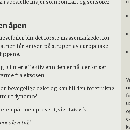
n
ruk i spesielle nisjer som romfart og sensorer
den åpen
ieselbiler blir det første massemarkedet for
ustrien får kniven på strupen av europeiske
lippene.
bli mer effektiv enn den er nå, derfor ser
varme fra eksosen.
V
o
n bevegelige deler og kan bli den foretrukne
f
utte ut dynamo?
u
iviteten på noen prosent, sier Løvvik.
o
e
lenes levetid?
k