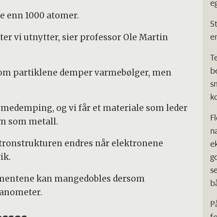
e
re enn 1000 atomer.
S
e
er vi utnytter, sier professor Ole Martin
T
b
llom partiklene demper varmebølger, men
s
k
medemping, og vi får et materiale som leder
F
m som metall.
na
tronstrukturen endres når elektronene
e
g
ik.
s
elementene kan mangedobles dersom
b
nanometer.
P
f