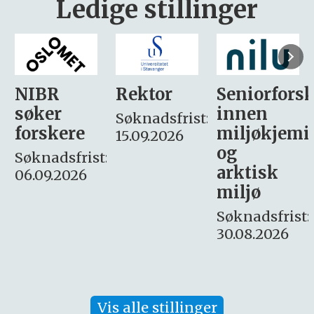
Ledige stillinger
Rektor
Seniorforsker
Forskning.
innen
søker
Søknadsfrist:
miljøkjemi
nyhetsjour
15.09.2026
og
– fast
:
arktisk
Søknadsfrist:
miljø
16. august.
Søknadsfrist:
30.08.2026
Vis alle stillinger