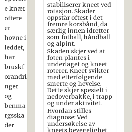
stabiliserer kneet ved
e knær
rotasjon. Skader
oppstår oftest i det
oftere
fremre korsbånd, da
er
særlig innen idretter
som fotball, håndball
hovne i
og alpint.
leddet,
Skaden skjer ved at
har
foten plantes i
underlaget og kneet
bruskf
roterer. Kneet svikter
orandri
med etterfølgende
smerte og hevelse.
nger
Dette skjer spesielt i
og
nedoverbakke, i trapp
og under aktivitet.
benma
Hvordan stilles
rgsska
diagnose: Ved
undersøkelse av
der
kneets bevegelighet