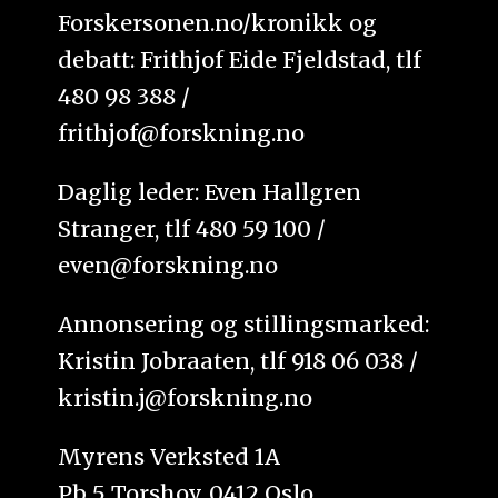
Forskersonen.no/kronikk og
debatt: Frithjof Eide Fjeldstad, tlf
480 98 388 /
frithjof@forskning.no
Daglig leder: Even Hallgren
Stranger, tlf 480 59 100 /
even@forskning.no
Annonsering og stillingsmarked:
Kristin Jobraaten, tlf 918 06 038 /
kristin.j@forskning.no
Myrens Verksted 1A
Pb 5 Torshov, 0412 Oslo