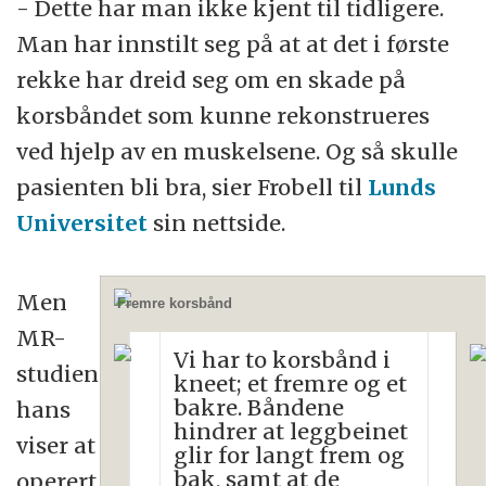
- Dette har man ikke kjent til tidligere.
Man har innstilt seg på at at det i første
rekke har dreid seg om en skade på
korsbåndet som kunne rekonstrueres
ved hjelp av en muskelsene. Og så skulle
pasienten bli bra, sier Frobell til
Lunds
Universitet
sin nettside.
Men
Fremre korsbånd
MR-
Vi har to korsbånd i
studien
kneet; et fremre og et
bakre. Båndene
hans
hindrer at leggbeinet
viser at
glir for langt frem og
bak, samt at de
operert