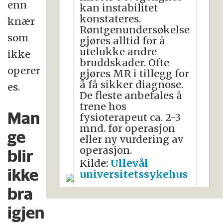
enn
kan instabilitet
konstateres.
knær
Røntgenundersøkelse
som
gjøres alltid for å
utelukke andre
ikke
bruddskader. Ofte
operer
gjøres MR i tillegg for
å få sikker diagnose.
es.
De fleste anbefales å
trene hos
Man
fysioterapeut ca. 2-3
mnd. før operasjon
ge
eller ny vurdering av
operasjon.
blir
Kilde:
Ullevål
ikke
universitetssykehus
bra
igjen