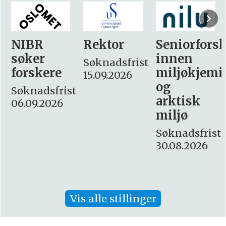
Rektor
Seniorforsker
Forskning.
innen
søker
Søknadsfrist:
miljøkjemi
nyhetsjour
15.09.2026
og
– fast
t:
arktisk
Søknadsfrist:
miljø
16. august.
Søknadsfrist:
30.08.2026
Vis alle stillinger