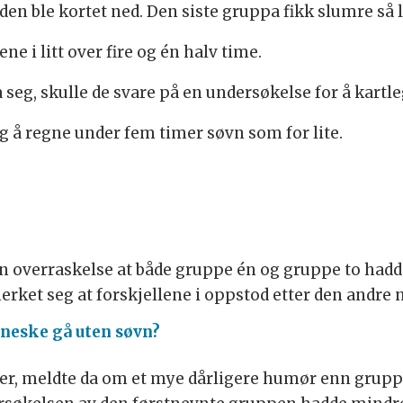
den ble kortet ned. Den siste gruppa fikk slumre så
e i litt over fire og én halv time.
 seg, skulle de svare på en undersøkelse for å kartle
ig å regne under fem timer søvn som for lite.
overraskelse at både gruppe én og gruppe to hadde 
rket seg at forskjellene i oppstod etter den andre 
neske gå uten søvn?
er, meldte da om et mye dårligere humør enn grupp