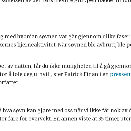
ndersøkelsen av den førstnevnte gruppen hadde mind
med hvordan søvnen vår går gjennom ulike faser. I
ernes hjerneaktivitet. Når søvnen ble avbrutt, ble 
pet av natten, får du ikke muligheten til å gå gjenno
 å føle deg uthvilt, sier Patrick Finan i en
pressem
rfatter.
 hva søvn kan gjøre med oss når vi ikke får nok av d
tor fare for overvekt. En annen viste at 35 timer ute