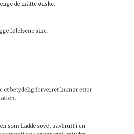
 lenge de måtte ønske.
gge følelsene sine.
et betydelig forverret humør etter
natten.
en som hadde sovet uavbrutt i en