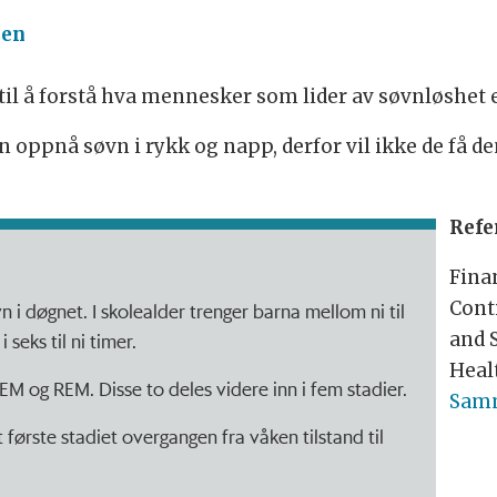
nen
til å forstå hva mennesker som lider av søvnløshet 
oppnå søvn i rykk og napp, derfor vil ikke de få de
Refe
Finan
Cont
n i døgnet. I skolealder trenger barna mellom ni til
and 
seks til ni timer.
Heal
EM og REM. Disse to deles videre inn i fem stadier.
Sam
 første stadiet overgangen fra våken tilstand til