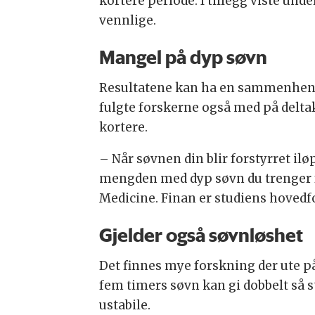
kortere periode. I tillegg viste u
vennlige.
Mangel på dyp søvn
Resultatene kan ha en sammenheng 
fulgte forskerne også med på deltak
kortere.
– Når søvnen din blir forstyrret ilø
mengden med dyp søvn du trenger for
Medicine. Finan er studiens hovedfo
Gjelder også søvnløshet
Det finnes mye forskning der ute på
fem timers søvn kan gi dobbelt så s
ustabile.