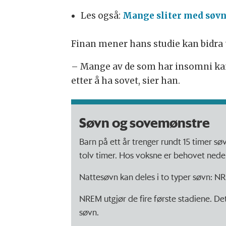
Les også:
Mange sliter med søv
Finan mener hans studie kan bidra 
– Mange av de som har insomni kan 
etter å ha sovet, sier han.
Søvn og sovemønstre
Barn på ett år trenger rundt 15 timer søv
tolv timer. Hos voksne er behovet nede i 
Nattesøvn kan deles i to typer søvn: NR
NREM utgjør de fire første stadiene. Det
søvn.