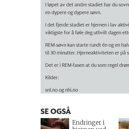
I løpet av det andre stadiet har du sovne
en dypere og dypere søvn.
I det fjerde stadiet er hjernen i lav akti
viktigste for å føle deg uthvilt dagen et
REM-søvn kan starte rundt én og en halv
til 30 minutter. Hjerneaktiviteten er på
Det er i REM-fasen at du som regel dr
Kilder:
snl.no og nhi.no
SE OGSÅ
Endringer i