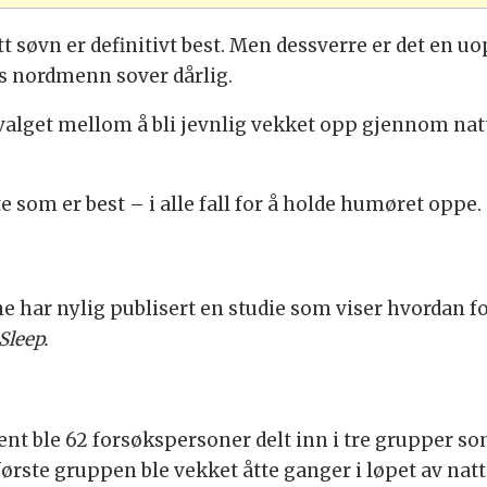
utt søvn er definitivt best. Men dessverre er det en 
oss nordmenn sover dårlig.
valget mellom å bli jevnlig vekket opp gjennom natt
te som er best – i alle fall for å holde humøret oppe.
 har nylig publisert en studie som viser hvordan fo
Sleep.
ent ble 62 forsøkspersoner delt inn i tre grupper som
første gruppen ble vekket åtte ganger i løpet av na