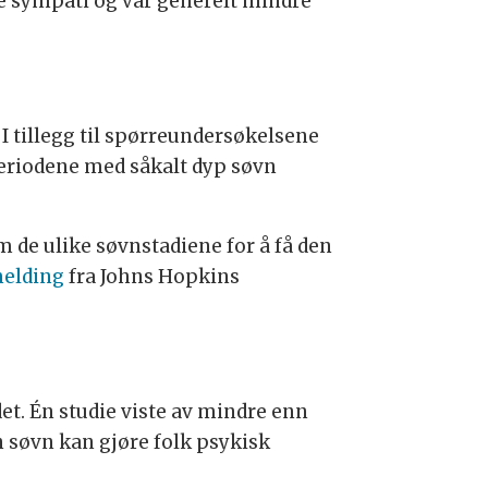
re sympati og var generelt mindre
 tillegg til spørreundersøkelsene
periodene med såkalt dyp søvn
m de ulike søvnstadiene for å få den
elding
fra Johns Hopkins
et. Én studie viste av mindre enn
n søvn kan gjøre folk psykisk