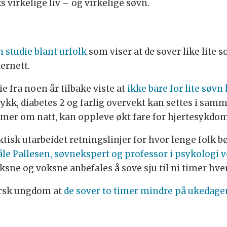
 virkelige liv – og virkelige søvn.
 studie blant urfolk
som viser at de sover like lite 
ternett.
e fra noen år tilbake viste at
ikke bare for lite søvn 
ykk, diabetes 2 og farlig overvekt kan settes i sa
mer om natt, kan oppleve økt fare for hjertesykdom
isk utarbeidet retningslinjer for hvor lenge folk bø
åle Pallesen, søvnekspert og professor i psykologi v
ksne og voksne anbefales å sove sju til ni timer hve
norsk ungdom at
de sover to timer mindre på ukedage