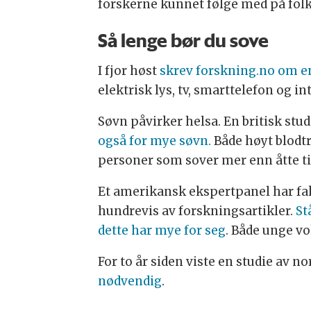
forskerne kunnet følge med på folks
Så lenge bør du sove
I fjor høst
skrev forskning.no om en
elektrisk lys, tv, smarttelefon og in
Søvn påvirker helsa. En britisk studi
også for mye søvn.
Både høyt blodtr
personer som sover mer enn åtte ti
Et amerikansk ekspertpanel har fakt
hundrevis av forskningsartikler.
St
dette har mye for seg
. Både unge vo
For to år siden viste en studie av 
nødvendig
.