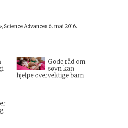
»
, Science Advances 6. mai 2016.
å
Gode råd om
gi
søvn kan
hjelpe overvektige barn
ser
eg