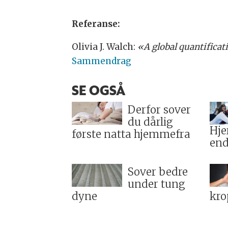
Referanse:
Olivia J. Walch:
«A global quantificat
Sammendrag
SE OGSÅ
Derfor sover
du dårlig
Hje
første natta hjemmefra
end
Sover bedre
under tung
dyne
kro