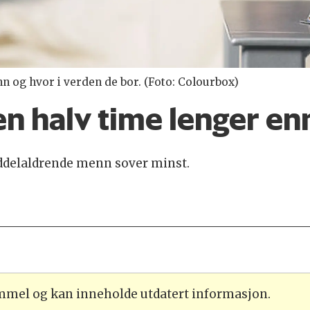
nn og hvor i verden de bor. (Foto: Colourbox)
en halv time lenger e
iddelaldrende menn sover minst.
ammel og kan inneholde utdatert informasjon.