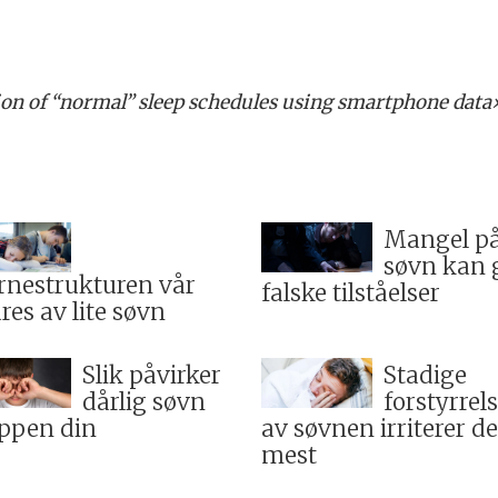
ion of “normal” sleep schedules using smartphone data
Mangel p
søvn kan 
rnestrukturen vår
falske tilståelser
res av lite søvn
Slik påvirker
Stadige
dårlig søvn
forstyrrel
ppen din
av søvnen irriterer d
mest