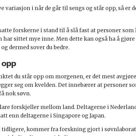
ariasjon i når de går til sengs og står opp, så er de
tte forskerne i stand til å slå fast at personer som 
har sittet mye inne. Men dette kan også ha å gjøre 
, og dermed sover du bedre.
å opp
unktet du står opp om morgenen, er det mest avgjør
 legger seg om kvelden. Det innebærer at personer s
få nok søvn.
lare forskjeller mellom land. Deltagerne i Nederlan
att enn deltagerne i Singapore og Japan.
a tidligere, kommer fra forskning gjort i søvnlabor