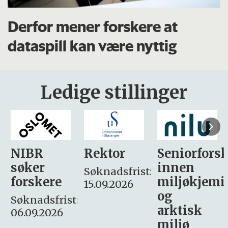
Derfor mener forskere at
dataspill kan være nyttig
Ledige stillinger
Rektor
Seniorforsker
Forskning.
innen
søker
Søknadsfrist:
miljøkjemi
nyhetsjour
15.09.2026
og
– fast
:
arktisk
Søknadsfrist:
miljø
16. august.