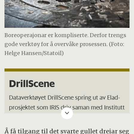
Boreoperajonar er kompliserte. Derfor trengs
gode verktøy for å overvåke prosessen. (Foto:
Helge Hansen/Statoil)
DrillScene
Dataverktøyet DrillScene spring ut av Elad-
prosjektet som IRIS driv saman med Institutt
for energiteknikk og Christian Michelsen
Research.Prosjektet er finansiert av Noregs
Å få tilgang til det svarte gullet dreiar seg