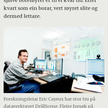
sjølve borerøyret er til ei kvar tid. Etter
kvart som ein borar, vert røyret slite og
dermed lettare.
Forskningsleiar Eric Cayeux har stor tru på
dataverktøyet DrillScene. Fleire forsøk på