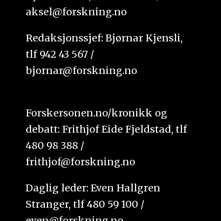
aksel@forskning.no
Redaksjonssjef: Bjørnar Kjensli,
tlf 942 43 567 /
bjornar@forskning.no
Forskersonen.no/kronikk og
debatt: Frithjof Eide Fjeldstad, tlf
480 98 388 /
frithjof@forskning.no
Daglig leder: Even Hallgren
Stranger, tlf 480 59 100 /
even@forskning.no