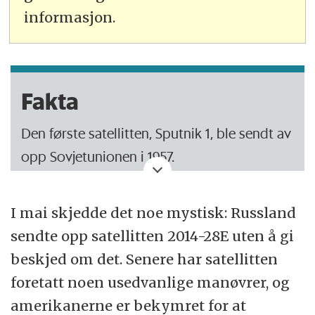
informasjon.
Fakta
Den første satellitten, Sputnik 1, ble sendt av
opp Sovjetunionen i 1957.
Satellitten var rund og hadde en diameter
I mai skjedde det noe mystisk: Russland
på 56 centimeter og en vekt på 84 kilo.
sendte opp satellitten 2014-28E uten å gi
Den sendte radiosignaler til jorden i 21
beskjed om det. Senere har satellitten
dager, og etter tre måneder brant den opp i
foretatt noen usedvanlige manøvrer, og
atmosfæren.
amerikanerne er bekymret for at