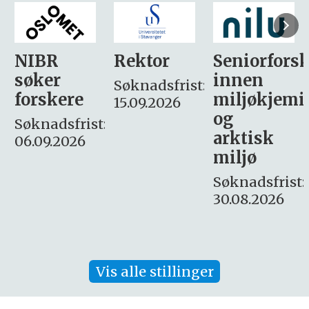
Rektor
Seniorforsker
Forskning.
innen
søker
Søknadsfrist:
miljøkjemi
nyhetsjour
15.09.2026
og
– fast
:
arktisk
Søknadsfrist:
miljø
16. august.
Søknadsfrist:
30.08.2026
Vis alle stillinger