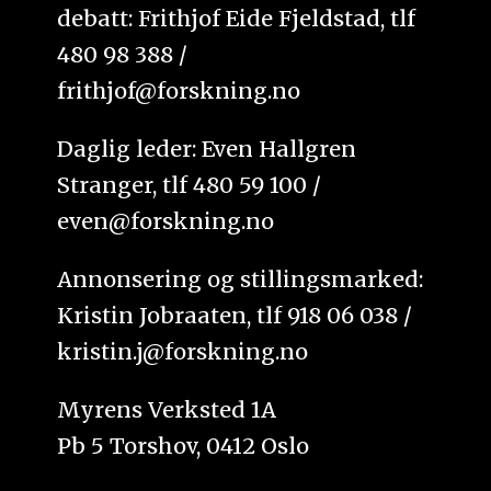
debatt: Frithjof Eide Fjeldstad, tlf
480 98 388 /
frithjof@forskning.no
Daglig leder: Even Hallgren
Stranger, tlf 480 59 100 /
even@forskning.no
Annonsering og stillingsmarked:
Kristin Jobraaten, tlf 918 06 038 /
kristin.j@forskning.no
Myrens Verksted 1A
Pb 5 Torshov, 0412 Oslo