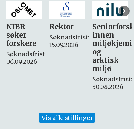
Rektor
Seniorforsker
Forskning.
innen
søker
Søknadsfrist:
miljøkjemi
nyhetsjour
15.09.2026
og
– fast
:
arktisk
Søknadsfrist:
miljø
16. august.
Søknadsfrist:
30.08.2026
Vis alle stillinger