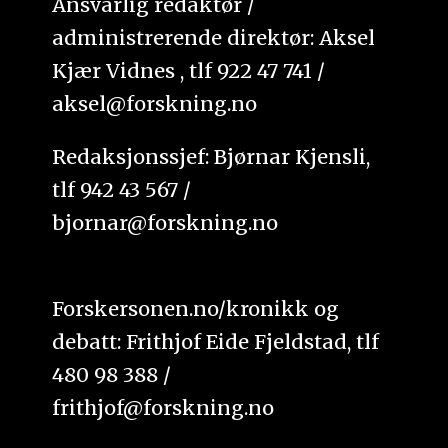
Ansvarlig redaktør /
administrerende direktør: Aksel
Kjær Vidnes , tlf 922 47 741 /
aksel@forskning.no
Redaksjonssjef: Bjørnar Kjensli,
tlf 942 43 567 /
bjornar@forskning.no
Forskersonen.no/kronikk og
debatt: Frithjof Eide Fjeldstad, tlf
480 98 388 /
frithjof@forskning.no