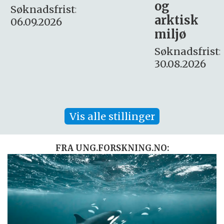
og
– fast
:
arktisk
Søknadsfrist:
miljø
16. august.
Søknadsfrist:
30.08.2026
Vis alle stillinger
FRA UNG.FORSKNING.NO: