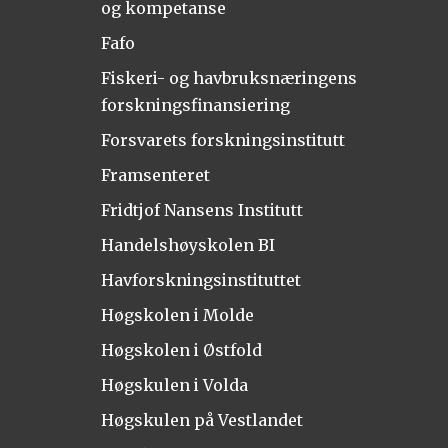
og kompetanse
Fafo
Fiskeri- og havbruksnæringens
forskningsfinansiering
Forsvarets forskningsinstitutt
Framsenteret
Fridtjof Nansens Institutt
Handelshøyskolen BI
Havforskningsinstituttet
Høgskolen i Molde
Høgskolen i Østfold
Høgskulen i Volda
Høgskulen på Vestlandet