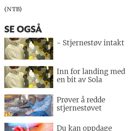
(NTB)
SE OGSÅ
- Stjernestøv intakt
Inn for landing med
en bit av Sola
Prøver å redde
stjernestøvet
Du kan oppdage