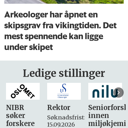
Arkeologer har åpnet en
skipsgrav fra vikingtiden. Det
mest spennende kan ligge
under skipet
Ledige stillinger
Rektor
Seniorforsker
Forskning.
innen
søker
Søknadsfrist:
miljøkjemi
nyhetsjour
15.09.2026