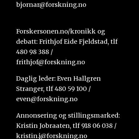
bjornar@forskning.no
Forskersonen.no/kronikk og
debatt: Frithjof Eide Fjeldstad, tlf
480 98 388 /
frithjof@forskning.no
Daglig leder: Even Hallgren
Stranger, tlf 480 59 100 /
even@forskning.no
Annonsering og stillingsmarked:
Kristin Jobraaten, tlf 918 06 038 /
kristin.j@forskning.no