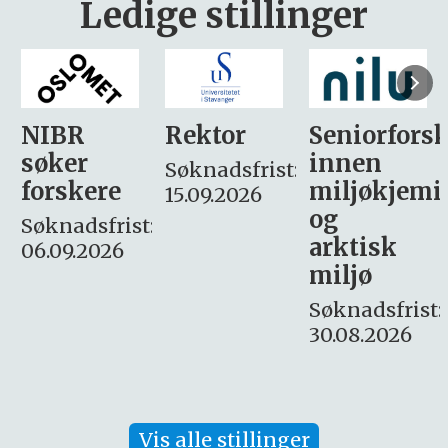
Ledige stillinger
Rektor
Seniorforsker
Forskning.
innen
søker
Søknadsfrist:
miljøkjemi
nyhetsjour
15.09.2026
og
– fast
:
arktisk
Søknadsfrist:
miljø
16. august.
Søknadsfrist:
30.08.2026
Vis alle stillinger