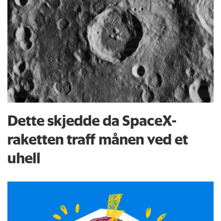
Dette skjedde da SpaceX-
raketten traff månen ved et
uhell