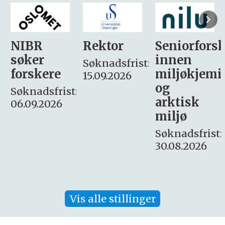
Rektor
Seniorforsker
Forskning.
innen
søker
Søknadsfrist:
miljøkjemi
nyhetsjour
15.09.2026
og
– fast
:
arktisk
Søknadsfrist:
miljø
16. august.
Søknadsfrist:
30.08.2026
Vis alle stillinger