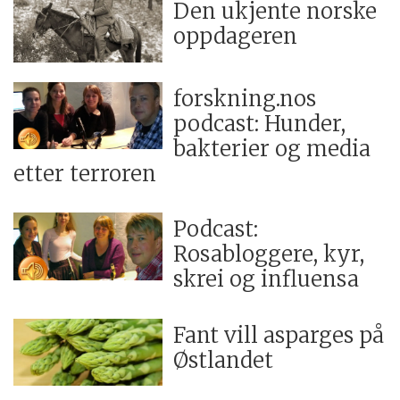
Den ukjente norske
oppdageren
forskning.nos
podcast: Hunder,
bakterier og media
etter terroren
Podcast:
Rosabloggere, kyr,
skrei og influensa
Fant vill asparges på
Østlandet