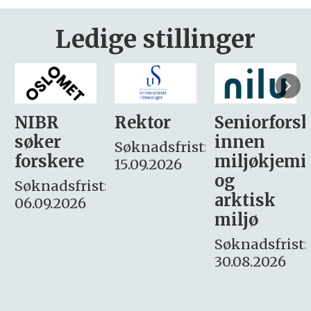
Ledige stillinger
Rektor
Seniorforsker
Forskning.
innen
søker
Søknadsfrist:
miljøkjemi
nyhetsjour
15.09.2026
og
– fast
:
arktisk
Søknadsfrist:
miljø
16. august.
Søknadsfrist:
30.08.2026