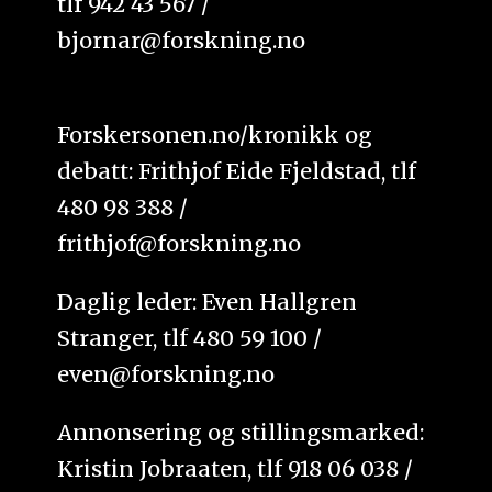
tlf 942 43 567 /
bjornar@forskning.no
Forskersonen.no/kronikk og
debatt: Frithjof Eide Fjeldstad, tlf
480 98 388 /
frithjof@forskning.no
Daglig leder: Even Hallgren
Stranger, tlf 480 59 100 /
even@forskning.no
Annonsering og stillingsmarked:
Kristin Jobraaten, tlf 918 06 038 /