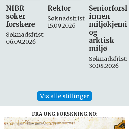
Rektor
Seniorforsker
Forskning.
innen
søker
Søknadsfrist:
miljøkjemi
nyhetsjour
15.09.2026
og
– fast
:
arktisk
Søknadsfrist:
miljø
16. august.
Søknadsfrist:
30.08.2026
Vis alle stillinger
FRA UNG.FORSKNING.NO: