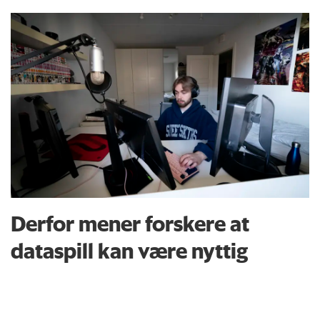
5000 tegn med mellomrom.
Kronikker og «Forskeren forteller»-
tekster kan være inntil 7000 tegn
med mellomrom. Vi forbeholder oss
retten til å redigere innsendt
materiale.
Du kan sende tekster og utkast til
epost@forskning.no
Derfor mener forskere at
dataspill kan være nyttig