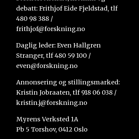
debatt: Frithjof Eide Fjeldstad, tlf
480 98 388 /
frithjof@forskning.no
Daglig leder: Even Hallgren
Stranger, tlf 480 59 100 /
even@forskning.no
Annonsering og stillingsmarked:
Kristin Jobraaten, tlf 918 06 038 /
kristin.j@forskning.no
Myrens Verksted 1A
Pb 5 Torshov, 0412 Oslo