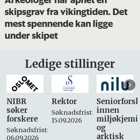
skipsgrav fra vikingtiden. Det
mest spennende kan ligge
under skipet
Ledige stillinger
Rektor
Seniorforsker
Forskning.
innen
søker
Søknadsfrist:
miljøkjemi
nyhetsjour
15.09.2026
og
– fast
:
arktisk
Søknadsfrist: