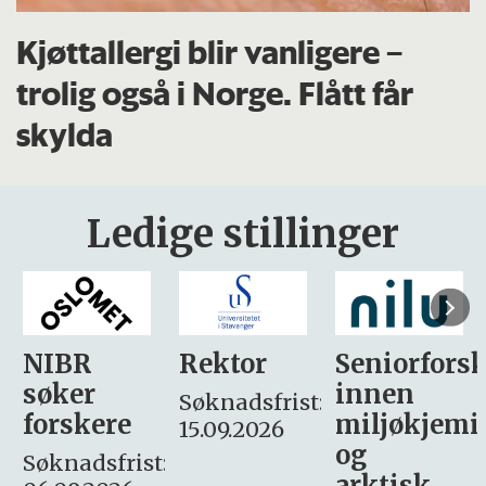
Kjøttallergi blir vanligere –
trolig også i Norge. Flått får
skylda
Ledige stillinger
Rektor
Seniorforsker
Forskning.
innen
søker
Søknadsfrist:
miljøkjemi
nyhetsjour
15.09.2026
og
– fast
:
arktisk