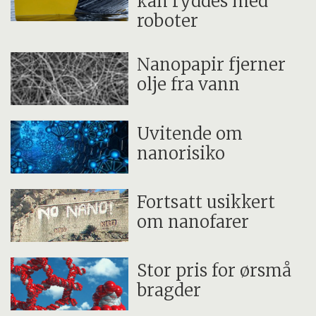
kan ryddes med
roboter
Nanopapir fjerner
olje fra vann
Uvitende om
nanorisiko
Fortsatt usikkert
om nanofarer
Stor pris for ørsmå
bragder