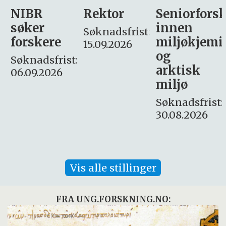
Rektor
Seniorforsker
Forskning.
innen
søker
Søknadsfrist:
miljøkjemi
nyhetsjour
15.09.2026
og
– fast
:
arktisk
Søknadsfrist:
miljø
16. august.
Søknadsfrist:
30.08.2026
Vis alle stillinger
FRA UNG.FORSKNING.NO: