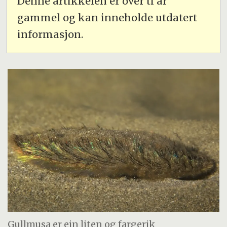
Denne artikkelen er over ti år
gammel og kan inneholde utdatert
informasjon.
Gullmusa er ein liten og fargerik