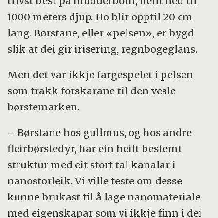
trivst best på mudderbotn, heilt ned til
1000 meters djup. Ho blir opptil 20 cm
lang. Børstane, eller «pelsen», er bygd
slik at dei gir irisering, regnbogeglans.
Men det var ikkje fargespelet i pelsen
som trakk forskarane til den vesle
børstemarken.
– Børstane hos gullmus, og hos andre
fleirbørstedyr, har ein heilt bestemt
struktur med eit stort tal kanalar i
nanostorleik. Vi ville teste om desse
kunne brukast til å lage nanomateriale
med eigenskapar som vi ikkje finn i dei