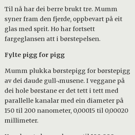
Til nå har dei berre brukt tre. Mumm
syner fram den fjerde, oppbevart på eit
glas med sprit. Ho har fortsett
fargeglansen att i børstepelsen.
Fylte pigg for pigg
Mumm plukka børstepigg for børstepigg
av dei daude gull¬musene. I veggane på
dei hole børstane er det tett i tett med
parallelle kanalar med ein diameter på
150 til 200 nanometer, 0,00015 til 0,00020
millimeter.