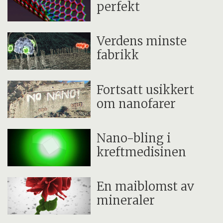
perfekt
Verdens minste
fabrikk
Fortsatt usikkert
om nanofarer
Nano-bling i
kreftmedisinen
En maiblomst av
mineraler