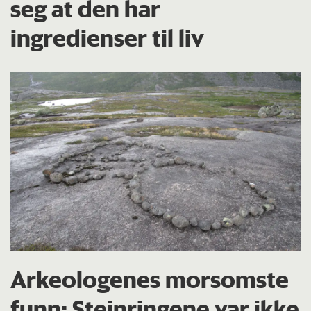
seg at den har
ingredienser til liv
Arkeologenes morsomste
funn: Steinringene var ikke