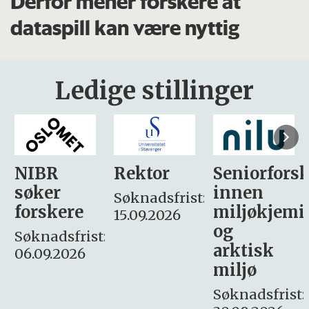
Derfor mener forskere at
dataspill kan være nyttig
Ledige stillinger
Rektor
Seniorforsker
Forskning.
innen
søker
Søknadsfrist:
miljøkjemi
nyhetsjour
15.09.2026
og
– fast
:
arktisk
Søknadsfrist:
miljø
16. august.
Søknadsfrist: