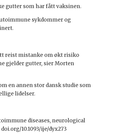
e gutter som har fått vaksinen.
er, autoimmune sykdommer og
nert.
itt reist mistanke om økt risiko
me gjelder gutter, sier Morten
om en annen stor dansk studie som
lige lidelser.
utoimmune diseases, neurological
doi.org/10.1093/ije/dyx273