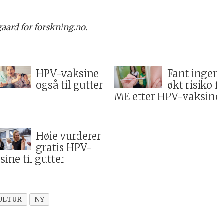
aard for forskning.no.
HPV-vaksine
Fant inge
også til gutter
økt risiko 
ME etter HPV-vaksin
Høie vurderer
gratis HPV-
sine til gutter
ULTUR
NY