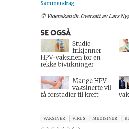
Sammendrag
© Videnskab.dk. Oversatt av Lars Nyg
SE OGSÅ
Studie
frikjenner
HPV-vaksinen for en
rekke bivirkninger
Mange HPV-
vaksinerte vil
få forstadier til kreft
vak
VAKSINER
VIRUS
MEDISINER
K