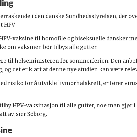
ling
overraskende i den danske Sundhedsstyrelsen, der ov
t HPV.
m HPV-vaksine til homofile og biseksuelle dansker mel
e om vaksinen bør tilbys alle gutter.
ere til helseministeren før sommerferien. Den anbef
 og det er klart at denne nye studien kan være relev
isiko for å utvikle livmorhalskreft, er fører viruset 
 tilby HPV-vaksinasjon til alle gutter, noe man gjør 
tt av, sier Søborg.
sine