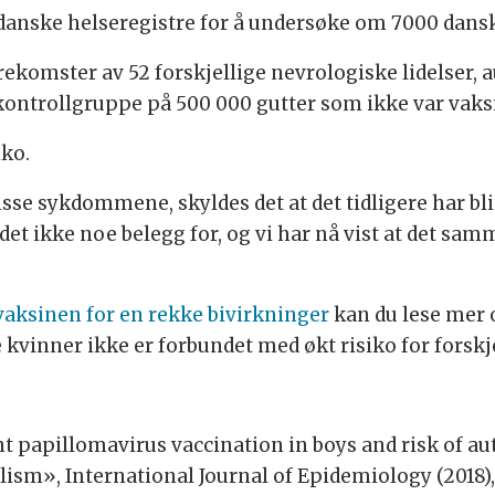
 danske helseregistre for å undersøke om 7000 dansk
orekomster av 52 forskjellige nevrologiske lidels
ntrollgruppe på 500 000 gutter som ikke var vaksi
iko.
isse sykdommene, skyldes det at det tidligere har bl
det ikke noe belegg for, og vi har nå vist at det sam
vaksinen for en rekke bivirkninger
kan du lese mer 
kvinner ikke er forbundet med økt risiko for forskjel
t papillomavirus vaccination in boys and risk of a
m», International Journal of Epidemiology (2018), 