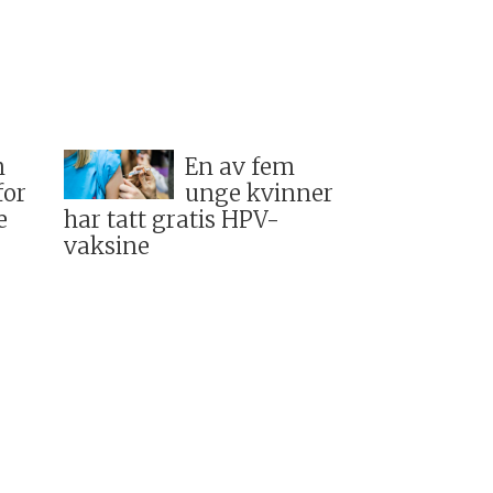
n
En av fem
for
unge kvinner
e
har tatt gratis HPV-
vaksine