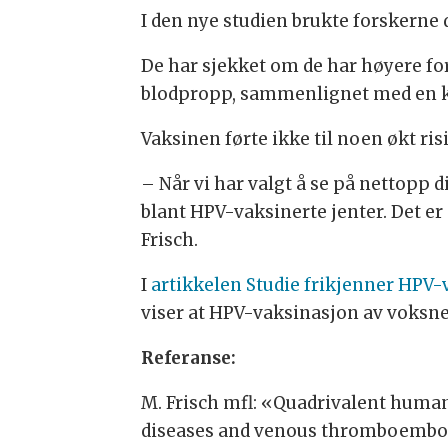
I den nye studien brukte forskerne
De har sjekket om de har høyere f
blodpropp, sammenlignet med en ko
Vaksinen førte ikke til noen økt ris
– Når vi har valgt å se på nettopp d
blant HPV-vaksinerte jenter. Det er 
Frisch.
I
artikkelen Studie frikjenner HPV-
viser at HPV-vaksinasjon av voksne 
Referanse:
M. Frisch mfl: «Quadrivalent human
diseases and venous thromboembolis