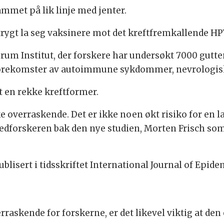
met på lik linje med jenter.
trygt la seg vaksinere mot det kreftfremkallende HP
erum Institut, der forskere har undersøkt 7000 guttene
rekomster av autoimmune sykdommer, nevrologiske 
 en rekke kreftformer.
ke overraskende. Det er ikke noen økt risiko for en
vedforskeren bak den nye studien, Morten Frisch som
blisert i tidsskriftet International Journal of Epide
raskende for forskerne, er det likevel viktig at den e