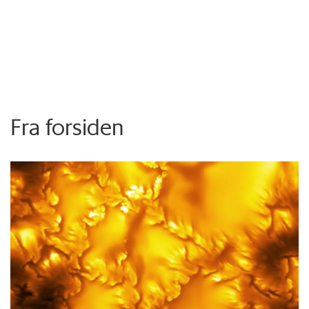
ikke. Arv spiller trolig en mindre rolle.
Infeksjoner, røyking og mangel på D-
vitaminer er satt i forbindelse med utvikling
av MS .
MS kan ikke helbredes, men
Fra forsiden
sykdomsforløpet kan påvirkes og bremses.
Symptomene kan dempes.