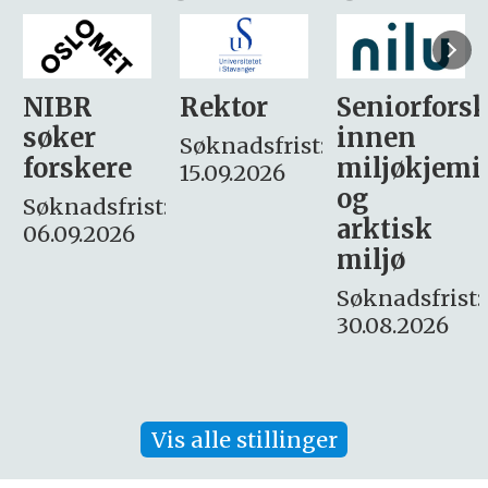
Rektor
Seniorforsker
Forskning.
innen
søker
Søknadsfrist:
miljøkjemi
nyhetsjour
15.09.2026
og
– fast
:
arktisk
Søknadsfrist:
miljø
16. august.
Søknadsfrist:
30.08.2026
Vis alle stillinger