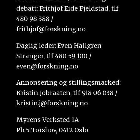
debatt: Frithjof Eide Fjeldstad, tlf
480 98 388 /
frithjof@forskning.no
Daglig leder: Even Hallgren
Stranger, tlf 480 59 100 /
even@forskning.no
Annonsering og stillingsmarked:
Kristin Jobraaten, tlf 918 06 038 /
kristin.j@forskning.no
Myrens Verksted 1A
Pb 5 Torshov, 0412 Oslo