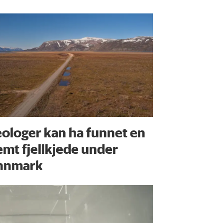
ologer kan ha funnet en
emt fjellkjede under
nnmark