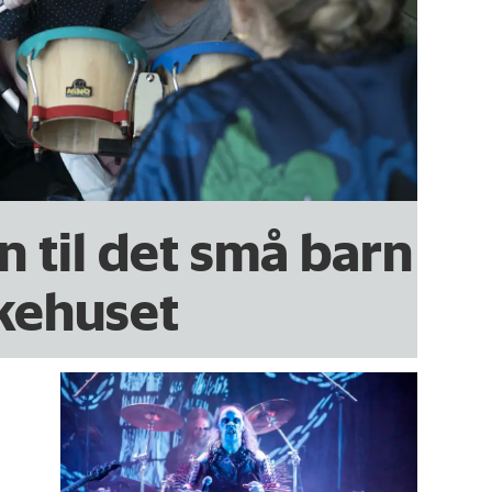
 til det små barn
ykehuset