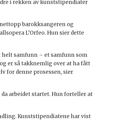
re i rekken av kunststipendiater
s nettopp barokksangeren og
llsopera L’Orfeo. Hun sier dette
n et helt samfunn – et samfunn som
 og er så takknemlig over at ha fått
lv for denne prosessen, sier
a arbeidet startet. Hun forteller at
ling. Kunststipendiatene har vist