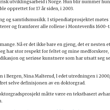
isk utviklingsarbeid i Norge. Hun blir nummer hund
e opprettet for 17 år siden, i 2003.
ang og samtidsmusikk. I stipendiatprosjektet møte
rer og framfører alle rollene i Monteverdis 1600-ta
 så mange. Nå er det ikke bare en gjeng, det er neste
 Jeg har stor respekt for feltet og mine medforskere,
ikasjon og seriøse kunstnere som har utsatt seg se
i Bergen, Nina Malterud, l edet utredningen i 2000, d
et selve definisjonen av en doktorgrad.
ktorgradsprosjekt måtte være en tekstbasert avhand
n.