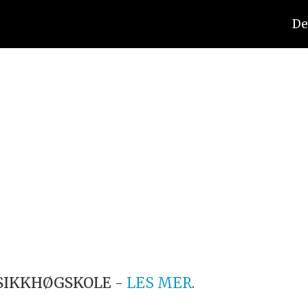
De
SIKKHØGSKOLE
-
LES MER
.