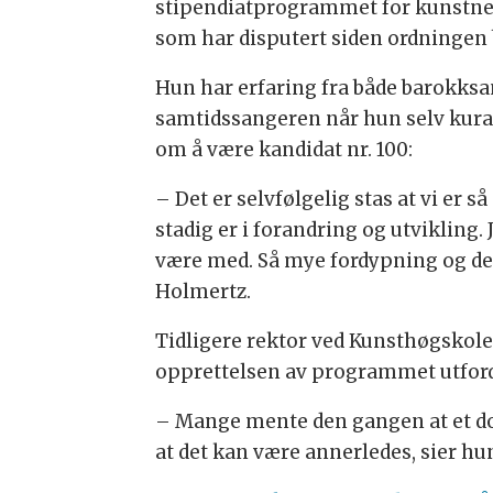
stipendiatprogrammet for kunstner
som har disputert siden ordningen bl
Hun har erfaring fra både barokks
samtidssangeren når hun selv kurate
om å være kandidat nr. 100:
– Det er selvfølgelig stas at vi er
stadig er i forandring og utvikling.
være med. Så mye fordypning og ded
Holmertz.
Tidligere rektor ved Kunsthøgskolen 
opprettelsen av programmet utfordr
– Mange mente den gangen at et do
at det kan være annerledes, sier hu