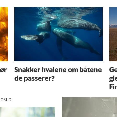
før
Snakker hvalene om båtene
Ge
de passerer?
gl
Fi
 OSLO