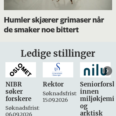
Humler skjærer grimaser når
de smaker noe bittert
Ledige stillinger
Rektor
Seniorforsker
Forskning.
innen
søker
Søknadsfrist:
miljøkjemi
nyhetsjour
15.09.2026
og
– fast
:
arktisk
Søknadsfrist: