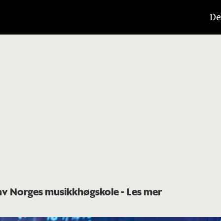
De
t av Norges musikkhøgskole
- Les mer