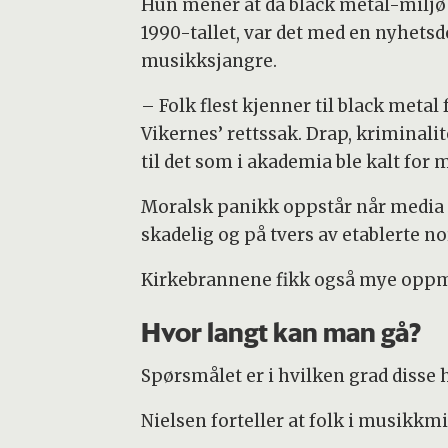
Hun mener at da black metal-milj
1990-tallet, var det med en nyhets
musikksjangre.
– Folk flest kjenner til black meta
Vikernes’ rettssak. Drap, kriminalit
til det som i akademia ble kalt for
Moralsk panikk oppstår når media f
skadelig og på tvers av etablerte n
Kirkebrannene fikk også mye oppm
Hvor langt kan man gå?
Spørsmålet er i hvilken grad disse 
Nielsen forteller at folk i musikkmi