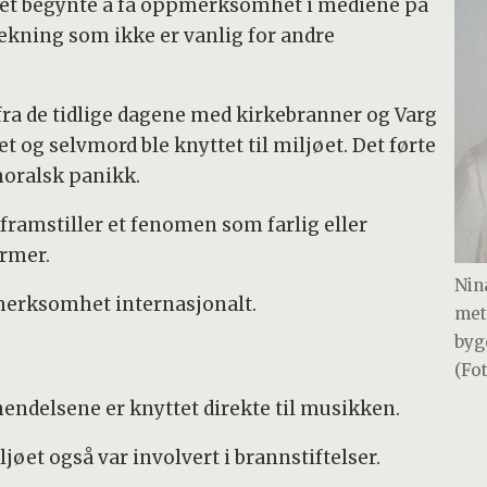
øet begynte å få oppmerksomhet i mediene på
dekning som ikke er vanlig for andre
l fra de tidlige dagene med kirkebranner og Varg
et og selvmord ble knyttet til miljøet. Det førte
 moralsk panikk.
ramstiller et fenomen som farlig eller
ormer.
Nin
erksomhet internasjonalt.
met
byg
(Fo
hendelsene er knyttet direkte til musikken.
ljøet også var involvert i brannstiftelser.