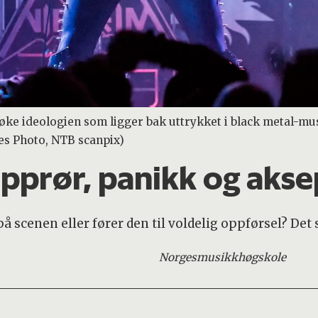
ke ideologien som ligger bak uttrykket i black metal-m
es Photo, NTB scanpix)
opprør, panikk og akse
å scenen eller fører den til voldelig oppførsel? Det
Norges
musikkhøgskole