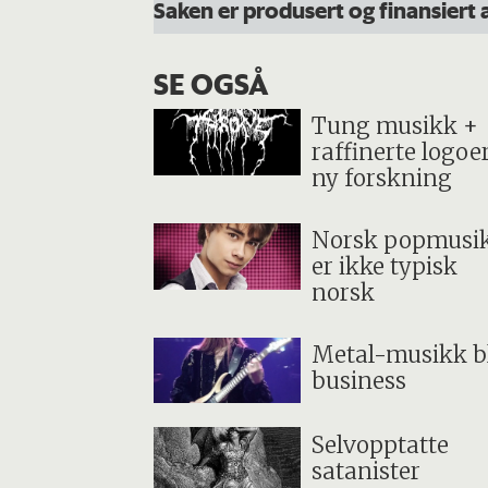
Saken er produsert og finansier
SE OGSÅ
Tung musikk +
raffinerte logoe
ny forskning
Norsk popmusi
er ikke typisk
norsk
Metal-musikk bl
business
Selvopptatte
satanister