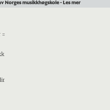
t av Norges musikkhøgskole
- Les mer
r =
kk
ir