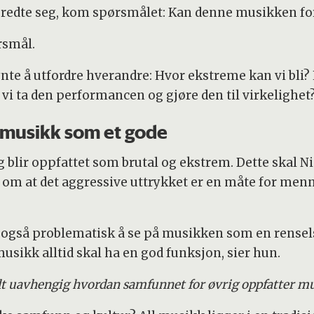
redte seg, kom spørsmålet: Kan denne musikken for
rsmål.
 å utfordre hverandre: Hvor ekstreme kan vi bli? Hv
 vi ta den performancen og gjøre den til virkelighet
se musikk som et gode
blir oppfattet som brutal og ekstrem. Dette skal Ni
n om at det aggressive uttrykket er en måte for men
n også problematisk å se på musikken som en rensel
 musikk alltid skal ha en god funksjon, sier hun.
elt uavhengig hvordan samfunnet for øvrig oppfatter m