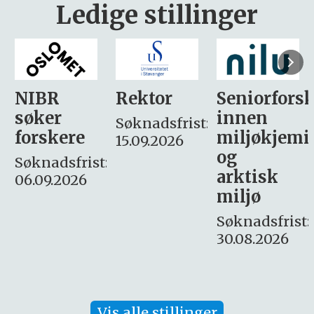
Ledige stillinger
Rektor
Seniorforsker
Forskning.
innen
søker
Søknadsfrist:
miljøkjemi
nyhetsjour
15.09.2026
og
– fast
:
arktisk
Søknadsfrist:
miljø
16. august.
Søknadsfrist:
30.08.2026
Vis alle stillinger