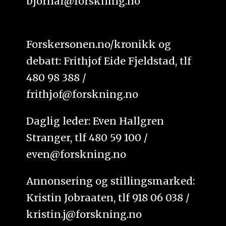
bjornar@forskning.no
Forskersonen.no/kronikk og
debatt: Frithjof Eide Fjeldstad, tlf
480 98 388 /
frithjof@forskning.no
Daglig leder: Even Hallgren
Stranger, tlf 480 59 100 /
even@forskning.no
Annonsering og stillingsmarked:
Kristin Jobraaten, tlf 918 06 038 /
kristin.j@forskning.no