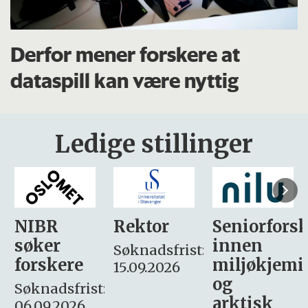
Derfor mener forskere at
dataspill kan være nyttig
Ledige stillinger
Rektor
Seniorforsker
Forskning.
innen
søker
Søknadsfrist:
miljøkjemi
nyhetsjour
15.09.2026
og
– fast
:
arktisk
Søknadsfrist: