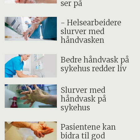
ser på
- Helsearbeidere
slurver med
håndvasken
Bedre håndvask på
sykehus redder liv
Slurver med
håndvask på
sykehus
Pasientene kan
bidra til god