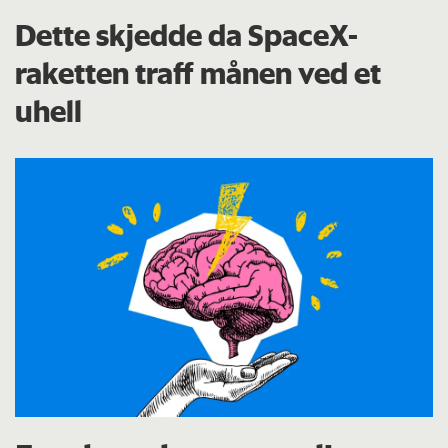
Dette skjedde da SpaceX-
raketten traff månen ved et
uhell