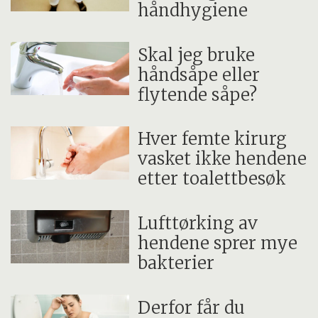
håndhygiene
Skal jeg bruke
håndsåpe eller
flytende såpe?
Hver femte kirurg
vasket ikke hendene
etter toalettbesøk
Lufttørking av
hendene sprer mye
bakterier
Derfor får du